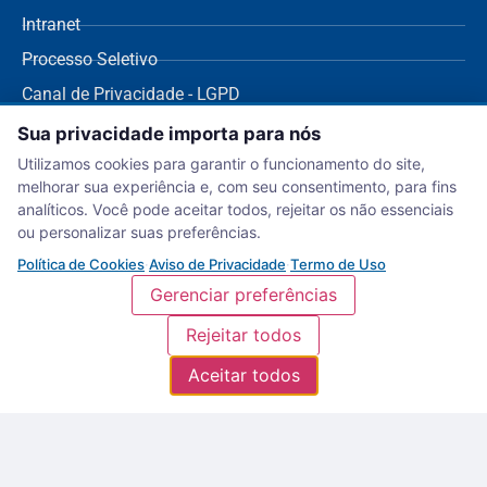
Intranet
Processo Seletivo
Canal de Privacidade - LGPD
SUPORTE
Sua privacidade importa para nós
Dúvidas Frequentes
Utilizamos cookies para garantir o funcionamento do site,
Protocolar Pedidos
melhorar sua experiência e, com seu consentimento, para fins
Envio de NF Fornecedor
analíticos. Você pode aceitar todos, rejeitar os não essenciais
ou personalizar suas preferências.
Ouvidoria
Política de Cookies
·
Aviso de Privacidade
·
Termo de Uso
Aviso de Privacidade
Gerenciar preferências
Termo de Uso
Rejeitar todos
Política de Cookies
Aceitar todos
Serviço Nacional de Aprendizagem Comercial – Departamento Regional de
Sergipe. (c) 2018 | NCME |
Política de Privacidade