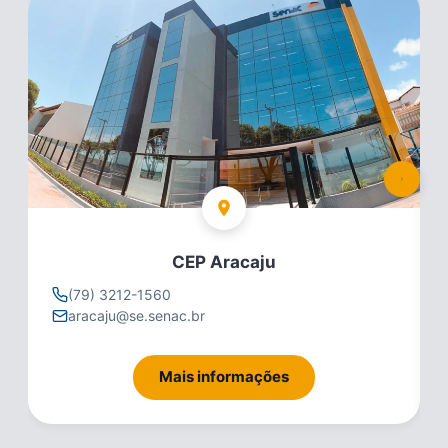
CEP Aracaju
(79) 3212-1560
aracaju@se.senac.br
Mais informações