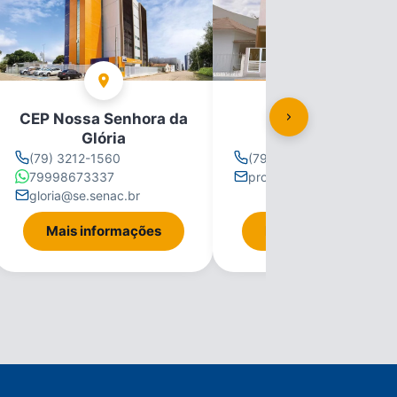
CEP Nossa Senhora da
CEP Propriá
Glória
(79) 3212-1560
(79) 3212-1560
79998673337
propria@se.senac.br
gloria@se.senac.br
Mais informações
Mais informações