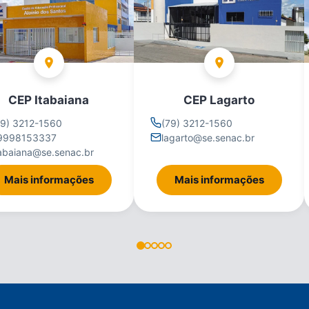
CEP Itabaiana
CEP Lagarto
79) 3212-1560
(79) 3212-1560
9998153337
lagarto@se.senac.br
tabaiana@se.senac.br
Mais informações
Mais informações