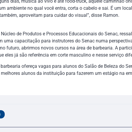
uns dias, música ao vivo e até food-truck, aquele caminhão on
m ambiente no qual você entra, corta o cabelo e sai. É um loc
ambém, aproveitam para cuidar do visual”, disse Ramon.
o Núcleo de Produtos e Processos Educacionais do Senac, ressal
 uma capacitação para instrutores do Senac numa perspectiv
no futuro, abrirmos novos cursos na área de barbearia. A partic
 eles já são referência em corte masculino e nesse serviço dife
a barbearia ofereça vagas para alunos do Salão de Beleza do S
s melhores alunos da instituição para fazerem um estágio na e
S