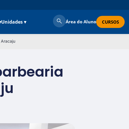
▾
Unidades ▾
Área do Aluno
CURSOS
 Aracaju
barbearia
ju