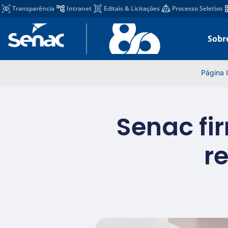
Transparência
Intranet
Editais & Licitações
Processo Seletivo
Sobr
Página I
Senac fi
r