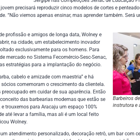
Sergipe nas Competições Senac de Educação Pro
jovem precisará reproduzir cinco modelos de cortes e penteado
ade. “Não viemos apenas ensinar, mas aprender também. Será um
 profissão e amigos de longa data, Wolney e
brir, na cidade, um estabelecimento inovador
 voltado exclusivamente para os homens. Para
 de mercado no Sistema Fecomércio-Sesc-Senac,
as estratégias para a implantação do negócio.
rba, cabelo e amizade com maestria” e há
 sócios comemoram o crescimento da clientela.
 preocupado em cuidar de sua aparência. Então
Barbeiros d
conceito das barbearias modernas que estão se
instrutora e
, e trouxemos para Aracaju um espaço 100%
até levar a família, mas ali é um local feito
licou Wolney.
um atendimento personalizado, decoração retrô, um bar com cer