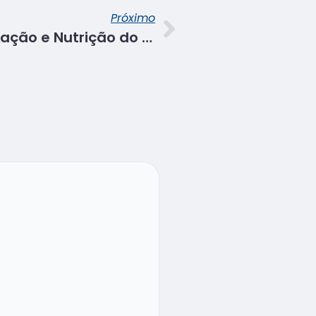
Próximo
V Semana da Alimentação e Nutrição do Senac incentiva o estilo de vida saudável