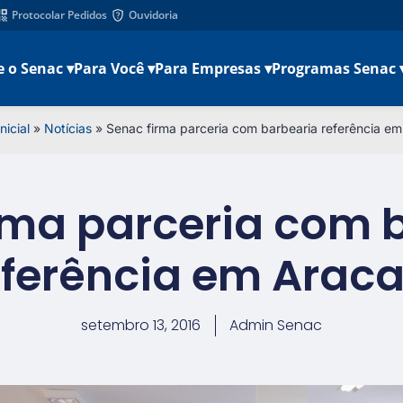
Protocolar Pedidos
Ouvidoria
e o Senac ▾
Para Você ▾
Para Empresas ▾
Programas Senac 
nicial
»
Notícias
»
Senac firma parceria com barbearia referência em
rma parceria com 
eferência em Araca
setembro 13, 2016
Admin Senac