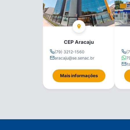
CEP Aracaju
(79) 3212-1560
(
aracaju@se.senac.br
7
i
Mais informações