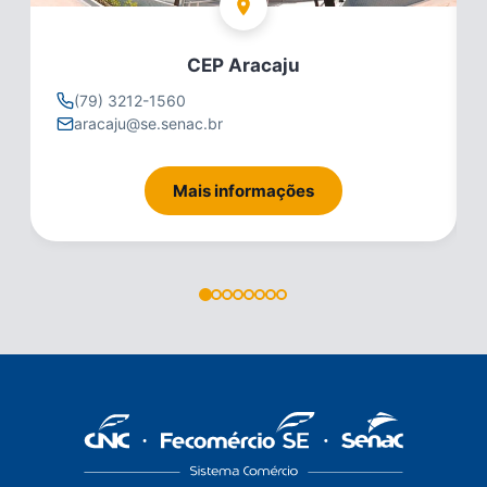
CEP Aracaju
(79) 3212-1560
aracaju@se.senac.br
Mais informações