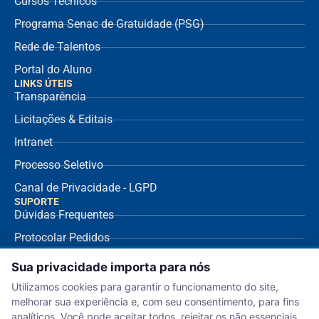
Cursos Técnicos
Programa Senac de Gratuidade (PSG)
Rede de Talentos
Portal do Aluno
LINKS ÚTEIS
Transparência
Licitações & Editais
Intranet
Processo Seletivo
Canal de Privacidade - LGPD
SUPORTE
Dúvidas Frequentes
Protocolar Pedidos
Envio de NF Fornecedor
Sua privacidade importa para nós
Ouvidoria
Utilizamos cookies para garantir o funcionamento do site,
melhorar sua experiência e, com seu consentimento, para fins
Aviso de Privacidade
analíticos. Você pode aceitar todos, rejeitar os não essenciais