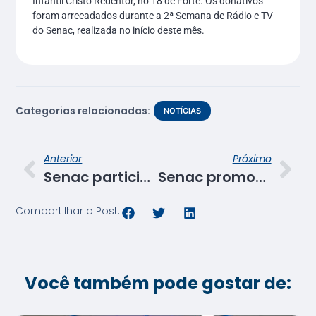
Infantil Cristo Redentor, no 18 de Forte. Os donativos
foram arrecadados durante a 2ª Semana de Rádio e TV
do Senac, realizada no início deste mês.
Categorias relacionadas:
NOTÍCIAS
Anterior
Próximo
Senac participa da I Feira de Estágio da UFS
Senac promoverá evento com exibição de curtas e entrega do Troféu Senac Pleno
Compartilhar o Post:
Você também pode gostar de: