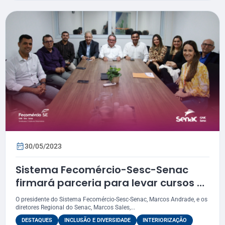
30/05/2023
Sistema Fecomércio-Sesc-Senac
firmará parceria para levar cursos e
o Natal Iluminado para Nossa
O presidente do Sistema Fecomércio-Sesc-Senac, Marcos Andrade, e os
Senhora das Dores
diretores Regional do Senac, Marcos Sales,...
DESTAQUES
INCLUSÃO E DIVERSIDADE
INTERIORIZAÇÃO