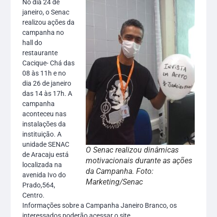
No dia 24 de
janeiro, o Senac
realizou ações da
campanha no
hall do
restaurante
Cacique- Chá das
08 às 11h e no
dia 26 de janeiro
das 14 às 17h. A
campanha
aconteceu nas
instalações da
instituição. A
unidade SENAC
O Senac realizou dinâmicas
de Aracaju está
motivacionais durante as ações
localizada na
da Campanha. Foto:
avenida Ivo do
Marketing/Senac
Prado,564,
Centro.
Informações sobre a Campanha Janeiro Branco, os
interessados poderão acessar o site