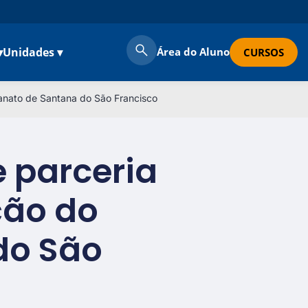
▾
Unidades ▾
Área do Aluno
CURSOS
sanato de Santana do São Francisco
 parceria
ção do
do São