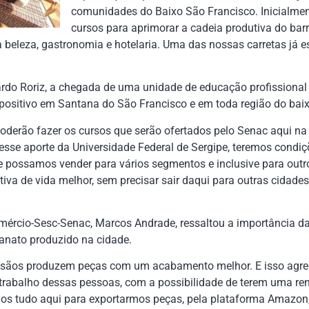
comunidades do Baixo São Francisco. Inicialme
cursos para aprimorar a cadeia produtiva do bar
 beleza, gastronomia e hotelaria. Uma das nossas carretas já es
cardo Roriz, a chegada de uma unidade de educação profissional
 positivo em Santana do São Francisco e em toda região do bai
oderão fazer os cursos que serão ofertados pelo Senac aqui na
esse aporte da Universidade Federal de Sergipe, teremos condiç
e possamos vender para vários segmentos e inclusive para outr
va de vida melhor, sem precisar sair daqui para outras cidades
mércio-Sesc-Senac, Marcos Andrade, ressaltou a importância da
sanato produzido na cidade.
esãos produzem peças com um acabamento melhor. E isso agrega
trabalho dessas pessoas, com a possibilidade de terem uma re
os tudo aqui para exportarmos peças, pela plataforma Amazon,