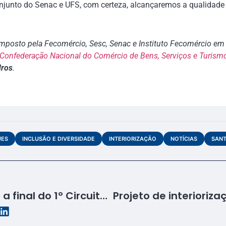
njunto do Senac e UFS, com certeza, alcançaremos a qualidade 
posto pela Fecomércio, Sesc, Senac e Instituto Fecomércio em 
Confederação Nacional do Comércio de Bens, Serviços e Turism
dros
.
UES
INCLUSÃO E DIVERSIDADE
INTERIORIZAÇÃO
NOTÍCIAS
SANT
Senac Sergipe realiza a final do 1º Circuito Nail Design em Aracaju