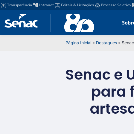
Transparência
Intranet
Editais & Licitações
Processo Seletivo
Sobr
Página Inicial
»
Destaques
»
Senac
Senac e 
para 
artes