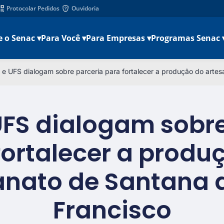
Protocolar Pedidos
Ouvidoria
e o Senac ▾
Para Você ▾
Para Empresas ▾
Programas Senac 
 e UFS dialogam sobre parceria para fortalecer a produção do arte
UFS dialogam sobre
fortalecer a produ
anato de Santana 
Francisco