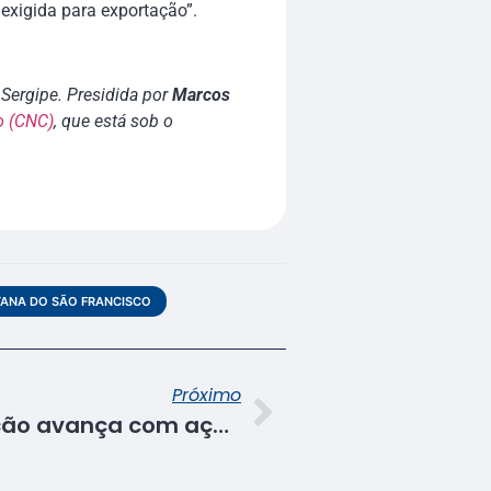
exigida para exportação”.
Sergipe. Presidida por
Marcos
o (CNC)
, que está sob o
ANA DO SÃO FRANCISCO
Próximo
Projeto de interiorização avança com ações do Senac e Sesc em Malhador