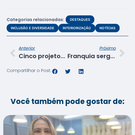
Categorias relacionadas:
DESTAQUES
INCLUSÃO E DIVERSIDADE
INTERIORIZAÇÃO
NOTÍCIAS
Anterior
Próximo
Cinco projetos do Senac Sergipe recebem Selo ODS
Franquia sergipana de salões de beleza busca novos talentos no Senac
Compartilhar o Post:
Você também pode gostar de: