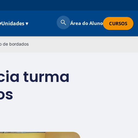
▾
Unidades ▾
Área do Aluno
CURSOS
so de bordados
icia turma
os