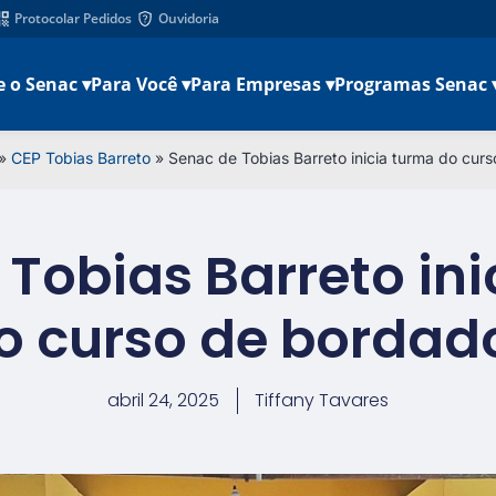
Protocolar Pedidos
Ouvidoria
e o Senac ▾
Para Você ▾
Para Empresas ▾
Programas Senac 
»
CEP Tobias Barreto
»
Senac de Tobias Barreto inicia turma do cur
Tobias Barreto in
o curso de bordad
abril 24, 2025
Tiffany Tavares