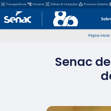
Transparência
Intranet
Editais & Licitações
Processo Seletivo
Sobr
Página Inicial
Senac de 
d