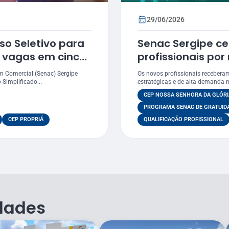
29/06/2026
so Seletivo para
Senac Sergipe cer
 vagas em cinco
profissionais po
do
de Gratuidade
m Comercial (Senac) Sergipe
Os novos profissionais recebera
 Simplificado...
estratégicas e de alta demanda
CEP NOSSA SENHORA DA GLÓRI
PROGRAMA SENAC DE GRATUID
CEP PROPRIÁ
QUALIFICAÇÃO PROFISSIONAL
dades