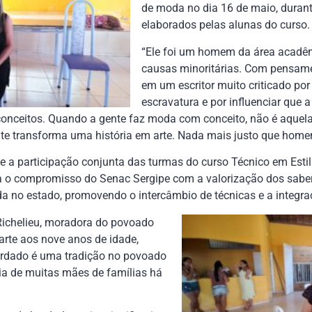
de moda no dia 16 de maio, dura
elaborados pelas alunas do curso.
“Ele foi um homem da área acadêm
causas minoritárias. Com pensamen
em um escritor muito criticado por 
escravatura e por influenciar que 
onceitos. Quando a gente faz moda com conceito, não é aquel
te transforma uma história em arte. Nada mais justo que homen
e a participação conjunta das turmas do curso Técnico em Estil
 o compromisso do Senac Sergipe com a valorização dos saber
a no estado, promovendo o intercâmbio de técnicas e a integraç
 Richelieu, moradora do povoado
arte aos nove anos de idade,
bordado é uma tradição no povoado
ia de muitas mães de famílias há