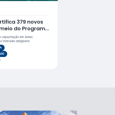
tifica 379 novos
r meio do Programa
m capacitação em áreas
 no mercado sergipano
A
ADE