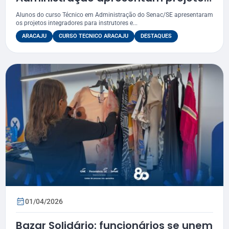
integradores com foco no mercado
Alunos do curso Técnico em Administração do Senac/SE apresentaram
de trabalho
os projetos integradores para instrutores e...
ARACAJU
CURSO TECNICO ARACAJU
DESTAQUES
01/04/2026
Bazar Solidário: funcionários se unem