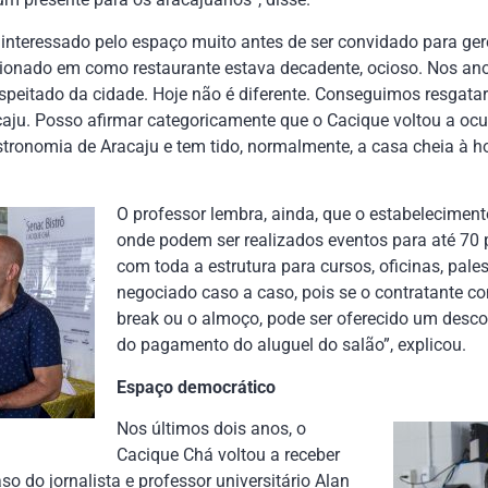
 interessado pelo espaço muito antes de ser convidado para gere
sionado em como restaurante estava decadente, ocioso. Nos ano
speitado da cidade. Hoje não é diferente. Conseguimos resgatar
caju. Posso afirmar categoricamente que o Cacique voltou a o
stronomia de Aracaju e tem tido, normalmente, a casa cheia à h
O professor lembra, ainda, que o estabelecimen
onde podem ser realizados eventos para até 70 p
com toda a estrutura para cursos, oficinas, pale
negociado caso a caso, pois se o contratante c
break ou o almoço, pode ser oferecido um desc
do pagamento do aluguel do salão”, explicou.
Espaço democrático
Nos últimos dois anos, o
Cacique Chá voltou a receber
so do jornalista e professor universitário Alan