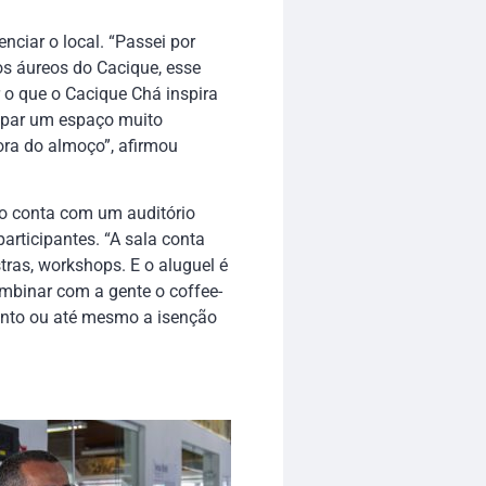
nciar o local. “Passei por
s áureos do Cacique, esse
 o que o Cacique Chá inspira
cupar um espaço muito
ora do almoço”, afirmou
to conta com um auditório
articipantes. “A sala conta
stras, workshops. E o aluguel é
ombinar com a gente o coffee-
onto ou até mesmo a isenção