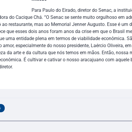
Para Paulo do Eirado, diretor do Senac, a institu
ora do Cacique Chá. “O Senac se sente muito orgulhoso em adm
ó ao restaurante, mas ao Memorial Jenner Augusto. Esse é um
ece que esses dois anos foram anos da crise em que o Brasil m
ue uma entidade plena em termos de viabilidade econômica. São
 o amor, especialmente do nosso presidente, Laércio Oliveira, em
eza da arte e da cultura que nós temos em mãos. Então, nossa
conômica. É cultivar e cativar o nosso aracajuano com aquele 
iretor.
S