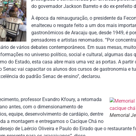
do governador Jackson Barreto e do ex-prefeito da
À época da reinauguração, o presidente da Fecomé
enalteceu o resgate feito a um dos mais importa
gastronômicos de Aracaju que, desde 1949, é pont
pensadores e artistas renomados. “Por concentra
enário de vários debates contemporâneos. Em suas mesas, muit
sformações no universo político, social e cultural, algumas das
no do Estado, esta casa abre mais uma vez as portas. A partir 
 Senac vai capacitar os alunos dos cursos de gastronomia e tu
celência do padrão Senac de ensino”, declarou.
ecimento, professor Evandro Kfoury, a retomada
ano antes, com o dimensionamento de
ios, equipe, desenvolvimento de cardápio, dentre
Memorial Je
toda a montagem e entregamos o Cacique Chá no
desejo de Laércio Oliveira e Paulo do Eirado que o restaurante 
um presente para os aracajuanos”, disse.