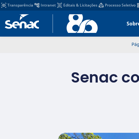
Transparência
Intranet
Editais & Licitações
Processo Seletivo
Sobr
Pág
Senac c