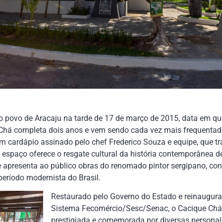
o povo de Aracaju na tarde de 17 de março de 2015, data em 
 Chá completa dois anos e vem sendo cada vez mais frequentad
m cardápio assinado pelo chef Frederico Souza e equipe, que tr
espaço oferece o resgate cultural da história contemporânea d
 apresenta ao público obras do renomado pintor sergipano, co
período modernista do Brasil.
Restaurado pelo Governo do Estado e reinaugu
Sistema Fecomércio/Sesc/Senac, o Cacique Chá 
prestigiada e comemorada por diversas personal