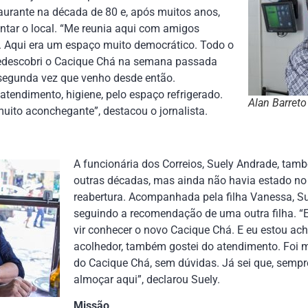
staurante na década de 80 e, após muitos anos,
entar o local. “Me reunia aqui com amigos
as. Aqui era um espaço muito democrático. Todo o
 Redescobri o Cacique Chá na semana passada
segunda vez que venho desde então.
tendimento, higiene, pelo espaço refrigerado.
Alan Barreto
ito aconchegante”, destacou o jornalista.
A funcionária dos Correios, Suely Andrade, tamb
outras décadas, mas ainda não havia estado no
reabertura. Acompanhada pela filha Vanessa, S
seguindo a recomendação de uma outra filha. “E
vir conhecer o novo Cacique Chá. E eu estou ac
acolhedor, também gostei do atendimento. Foi m
do Cacique Chá, sem dúvidas. Já sei que, sempre
almoçar aqui”, declarou Suely.
Missão