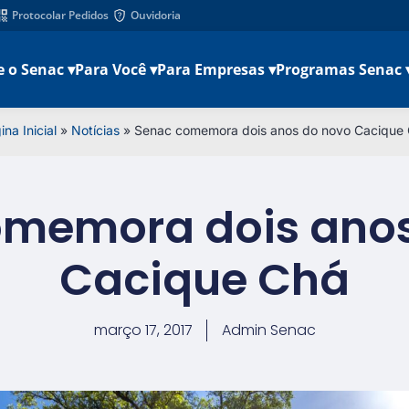
Protocolar Pedidos
Ouvidoria
e o Senac ▾
Para Você ▾
Para Empresas ▾
Programas Senac 
ina Inicial
»
Notícias
»
Senac comemora dois anos do novo Cacique
omemora dois anos
Cacique Chá
março 17, 2017
Admin Senac