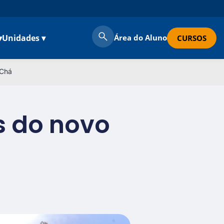
▾
Unidades ▾
Área do Aluno
CURSOS
 Chá
 do novo