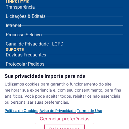
LINKS ÚTEIS
Transparência
Licitações & Editais
Intranet
Processo Seletivo
Canal de Privacidade - LGPD
SUPORTE
Dúvidas Frequentes
Protocolar Pedidos
Envio de NF Fornecedor
Sua privacidade importa para nós
Ouvidoria
Utilizamos cookies para garantir o funcionamento do site,
melhorar sua experiência e, com seu consentimento, para fins
Aviso de Privacidade
analíticos. Você pode aceitar todos, rejeitar os não essenciais
Termo de Uso
ou personalizar suas preferências.
Política de Cookies
Política de Cookies
·
Aviso de Privacidade
·
Termo de Uso
Gerenciar preferências