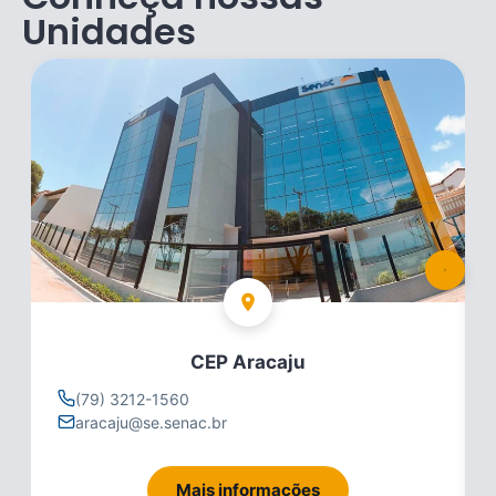
Unidades
CEP Aracaju
(79) 3212-1560
aracaju@se.senac.br
Mais informações