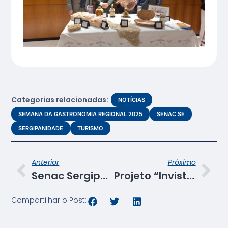
Categorias relacionadas:
NOTÍCIAS
SEMANA DA GASTRONOMIA REGIONAL 2025
SENAC SE
SERGIPANIDADE
TURISMO
Anterior
Próximo
Senac Sergipe inova ao integrar Inteligência Artificial em todos os cursos
Projeto “Invista em Você, Faça Senac” chega a Propriá/SE
Compartilhar o Post: