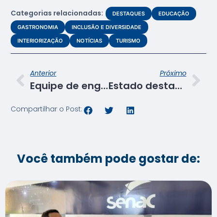
Categorias relacionadas:
DESTAQUES
EDUCAÇÃO
GASTRONOMIA
INCLUSÃO E DIVERSIDADE
INTERIORIZAÇÃO
NOTÍCIAS
TURISMO
Anterior
Próximo
Equipe de engenharia e arquitetura do Senac participa de curso sobre fiscalização de obras
Estado destaca a parceria com a Fecomércio e Senac em evento sobre mercado de trabalho para jovens
Compartilhar o Post:
Você também pode gostar de: