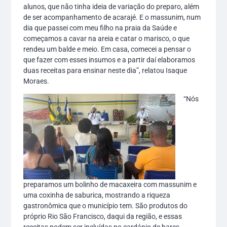
alunos, que não tinha ideia de variação do preparo, além
de ser acompanhamento de acarajé. E o massunim, num
dia que passei com meu filho na praia da Saúde e
começamos a cavar na areia e catar o marisco, o que
rendeu um balde e meio. Em casa, comecei a pensar o
que fazer com esses insumos e a partir daí elaboramos
duas receitas para ensinar neste dia”, relatou Isaque
Moraes.
“Nós
preparamos um bolinho de macaxeira com massunim e
uma coxinha de saburica, mostrando a riqueza
gastronômica que o município tem. São produtos do
próprio Rio São Francisco, daqui da região, e essas
receitas podem ser incluídas no cardápio de bares,