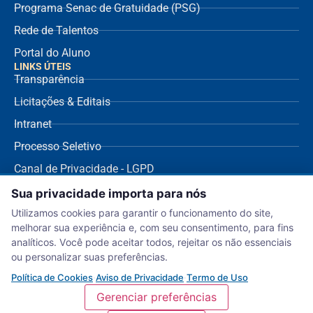
Programa Senac de Gratuidade (PSG)
Rede de Talentos
Portal do Aluno
LINKS ÚTEIS
Transparência
Licitações & Editais
Intranet
Processo Seletivo
Canal de Privacidade - LGPD
SUPORTE
Sua privacidade importa para nós
Dúvidas Frequentes
Utilizamos cookies para garantir o funcionamento do site,
Protocolar Pedidos
melhorar sua experiência e, com seu consentimento, para fins
Envio de NF Fornecedor
analíticos. Você pode aceitar todos, rejeitar os não essenciais
ou personalizar suas preferências.
Ouvidoria
Política de Cookies
·
Aviso de Privacidade
·
Termo de Uso
Aviso de Privacidade
Gerenciar preferências
Termo de Uso