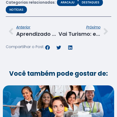
Categorias relacionadas:
ARACAJU
DESTAQUES
NOTÍCIAS
Anterior
Próximo
Aprendizado do curso PGS de Camareiro (a) do Senac/SE ganha reforço com suíte escola
Vai Turismo: equipe apresenta relatório das visitas técnicas, inicia planejamento e lança projetos
Compartilhar o Post:
Você também pode gostar de: