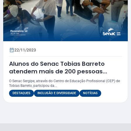
22/11/2023
Alunos do Senac Tobias Barreto
atendem mais de 200 pessoas
durante o “Sergipe é Aqui”
O Senac Sergipe, através do Centro de Educação Profissional (CEP) de
Tobias Barreto, participou da...
DESTAQUES
INCLUSÃO E DIVERSIDADE
NOTÍCIAS