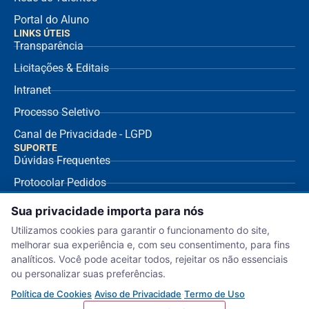
Portal do Aluno
LINKS ÚTEIS
Transparência
Licitações & Editais
Intranet
Processo Seletivo
Canal de Privacidade - LGPD
SUPORTE
Dúvidas Frequentes
Protocolar Pedidos
Envio de NF Fornecedor
Sua privacidade importa para nós
Ouvidoria
Utilizamos cookies para garantir o funcionamento do site,
melhorar sua experiência e, com seu consentimento, para fins
Aviso de Privacidade
analíticos. Você pode aceitar todos, rejeitar os não essenciais
Termo de Uso
ou personalizar suas preferências.
Política de Cookies
Política de Cookies
·
Aviso de Privacidade
·
Termo de Uso