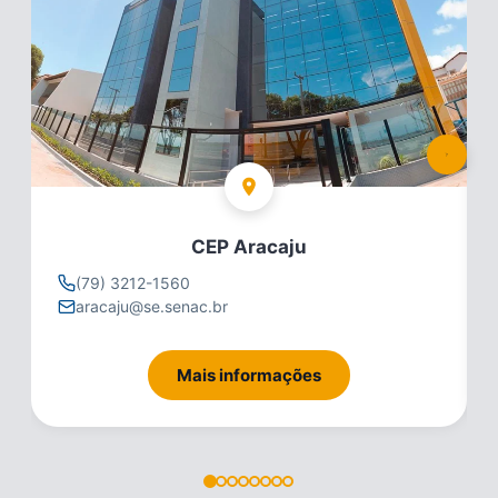
CEP Aracaju
(79) 3212-1560
aracaju@se.senac.br
Mais informações