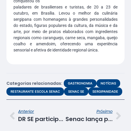
conquistou os
paladares de brasilienses e turistas, de 20 a 23 de
outubro, em Brasília. Levou o melhor da culinária
sergipana com homenagens à grandes personalidades
do estado, figuras populares da cultura, da música e da
arte, por meio de pratos elaborados com ingredientes
regionais como caranguejo, carne seca, mangaba, queijo
coalho e amendoim, oferecendo uma experiência
sensorial e afetiva de identidade regional única.
Categorias relacionadas:
GASTRONOMIA
NOTÍCIAS
RESTAURANTE ESCOLA SENAC
SENAC SE
SERGIPANIDADE
Anterior
Próximo
DR SE participa do 2º Encontro Nacional de Arquitetura e Engenharia
Senac lança plataforma “Rede de Talentos” para fomentar a empregabilidade de egressos