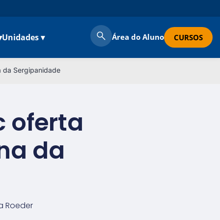
▾
Unidades ▾
Área do Aluno
CURSOS
a da Sergipanidade
 oferta
na da
a Roeder