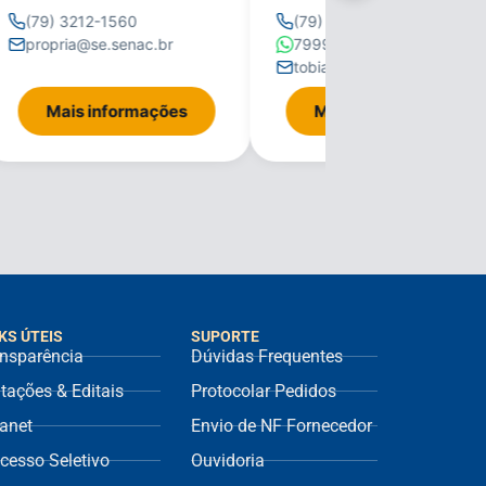
(79) 3212-1560
(79) 3212-1560
propria@se.senac.br
79996315273
tobiasbarreto@se.senac.br
Mais informações
Mais informações
KS ÚTEIS
SUPORTE
nsparência
Dúvidas Frequentes
itações & Editais
Protocolar Pedidos
ranet
Envio de NF Fornecedor
cesso Seletivo
Ouvidoria