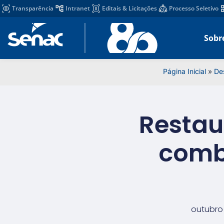
Transparência
Intranet
Editais & Licitações
Processo Seletivo
Sobr
Página Inicial
»
De
Restau
comb
outubro 