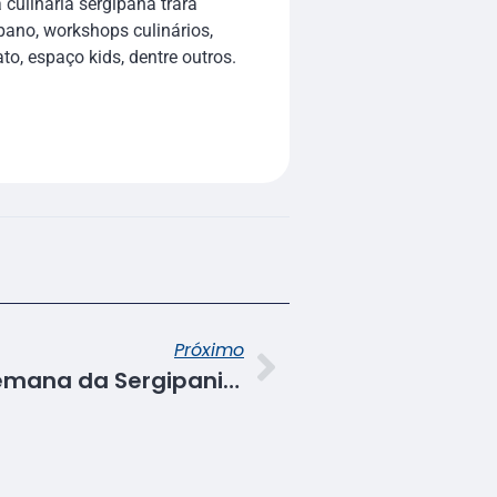
 culinária sergipana trará
pano, workshops culinários,
to, espaço kids, dentre outros.
Próximo
Senac participa da Semana da Sergipanidade com aulas show e oficinas gratuitas