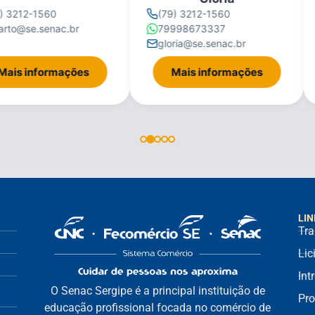
 3212-1560
(79) 3212-1560
rto@se.senac.br
79998673337
gloria@se.senac.br
ais informações
Mais informações
LIN
Tra
Lic
Int
O Senac Sergipe é a principal instituição de
Pro
educação profissional focada no comércio de