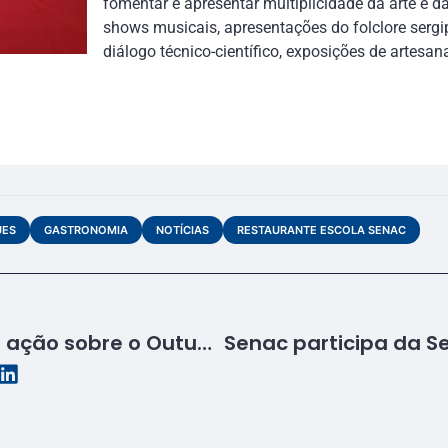
fomentar e apresentar multiplicidade da arte e da
shows musicais, apresentações do folclore sergi
diálogo técnico-científico, exposições de artesana
UES
GASTRONOMIA
NOTÍCIAS
RESTAURANTE ESCOLA SENAC
Senac Sergipe realiza ação sobre o Outubro Verde, mês de prevenção à sífilis congênita