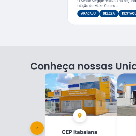
O Senac Sergipe realizou na segunda
edição do Make Colors,...
ARACAJU
BELEZA
DESTAQ
Conheça nossas Uni
racaju
CEP Itabaiana