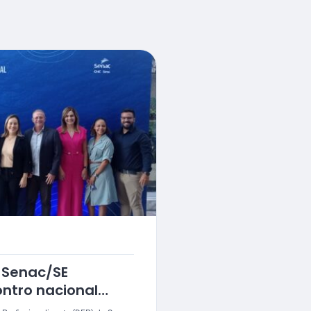
o Senac/SE
ontro nacional
umos da educação