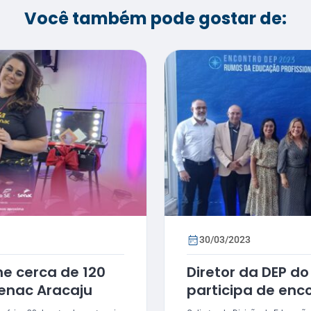
Você também pode gostar de:
30/03/2023
ne cerca de 120
Diretor da DEP d
Senac Aracaju
participa de enc
para planejar r