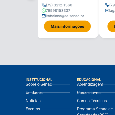
1560
(79) 3212-1560
(79)
.senac.br
79998153337
laga
itabaiana@se.senac.br
formações
Mais informações
M
INSTITUCIONAL
EDUCACIONAL
Sobre o Senac
Aprendizagem
Unidades
Cursos Livres
Notícias
Cursos Técnicos
Eventos
Programa Senac de