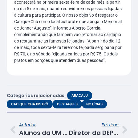
acontecerá na primeira sexta-feira de cada mês, a partir
do dia 5 de maio, quando convidaremos pessoas ligadas
à cultura para participar. O nosso objetivo é resgatar o
Cacique Chá como local cultural e que abriga o Memorial
de Jenner Augusto”, informou Alberto Correia,
complementando que também vão retornar ao cardápio
do restaurante as famosas feijoadas. “A partir do dia 12
de maio, toda sexta-feira teremos feijoada sergipana por
R$ 70, e no sábado feijoada carioca por R$ 75. Os dois
pratos em porções que atendem duas pessoas”.
Categorias relacionadas:
ARACAJU
CACIQUE CHÁ BISTRÔ
DESTAQUES
NOTÍCIAS
Anterior
Próximo
Alunos da UM do Conjunto Jardim participam de roda de conversa sobre trabalho na unidade de Aracaju
Diretor da DEP do Senac/SE participa de encontro nacional para planejar rumos da educação profissional no país