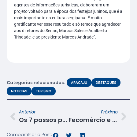
agentes de informações turísticas, elaboraram um
projeto voltado para a época dos festejos juninos, que é a
mais importante da cultura sergipana. É muito
gratificante ver esse resultado e só temos que agradecer
aos diretores do Senac, Marcos Sales e Adalberto
Trindade, e ao presidente Marcos Andrade”.
Categorias relacionadas:
ARACAJU
DESTAQUES
NOTÍCIAS
TURISMO
Anterior
Próximo
Os 7 passos para conquistar a excelência no atendimento é tema de projeto integrador
Fecomércio e Senac participam da entrega de cartões do Banese para jovens do Programa Primeiro Emprego
Compartilhar o Post: