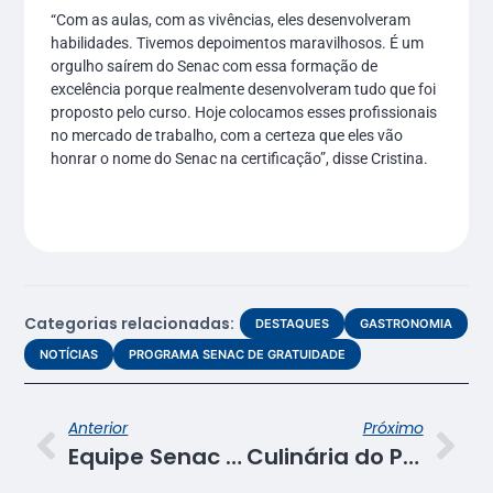
“Com as aulas, com as vivências, eles desenvolveram
habilidades. Tivemos depoimentos maravilhosos. É um
orgulho saírem do Senac com essa formação de
excelência porque realmente desenvolveram tudo que foi
proposto pelo curso. Hoje colocamos esses profissionais
no mercado de trabalho, com a certeza que eles vão
honrar o nome do Senac na certificação”, disse Cristina.
Categorias relacionadas:
DESTAQUES
GASTRONOMIA
NOTÍCIAS
PROGRAMA SENAC DE GRATUIDADE
Anterior
Próximo
Equipe Senac SE reúne famílias de alunas que participam das competições de educação profissional
Culinária do Pará traz novas referências gastronômicas para aulas no Senac-SE