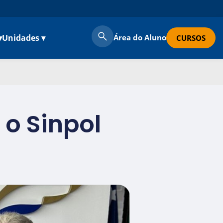
▾
Unidades ▾
Área do Aluno
CURSOS
o Sinpol