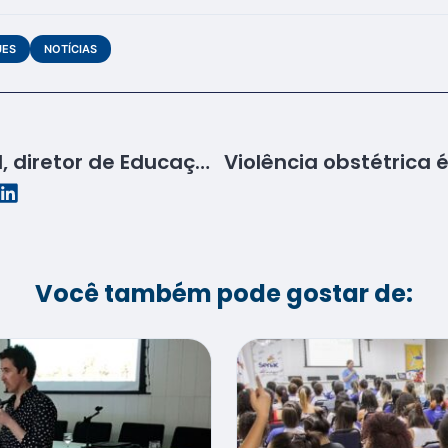
UES
NOTÍCIAS
Em visita institucional, diretor de Educação Profissional do Senac dialoga com prefeita de Gararu
Você também pode gostar de: