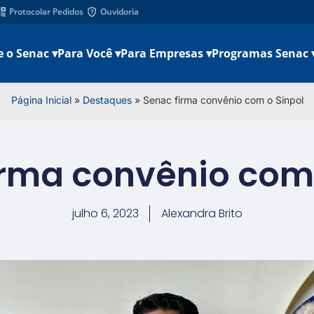
Protocolar Pedidos
Ouvidoria
e o Senac ▾
Para Você ▾
Para Empresas ▾
Programas Senac 
Página Inicial
»
Destaques
»
Senac firma convênio com o Sinpol
irma convênio com 
julho 6, 2023
Alexandra Brito