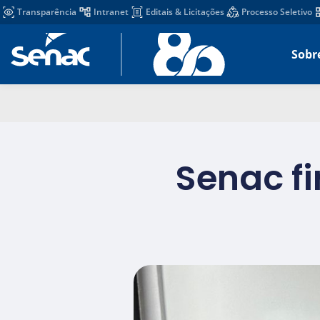
Transparência
Intranet
Editais & Licitações
Processo Seletivo
Sobr
Senac f