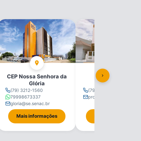
CEP Nossa Senhora da
CEP Propriá
Glória
(79) 3212-1560
(79) 3212-1560
79998673337
propria@se.senac.br
gloria@se.senac.br
Mais informações
Mais informações