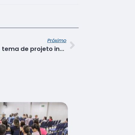
Próximo
Violência obstétrica é tema de projeto integrador no Senac/SE