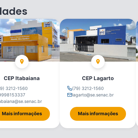
dades
CEP Itabaiana
CEP Lagarto
79) 3212-1560
(79) 3212-1560
9998153337
lagarto@se.senac.br
tabaiana@se.senac.br
Mais informações
Mais informações