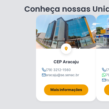
Conheça nossas Uni
CEP Aracaju
(79) 3212-1560
(
aracaju@se.senac.br
7
i
Mais informações