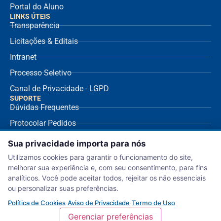
Portal do Aluno
LINKS ÚTEIS
Transparência
Licitações & Editais
Intranet
Processo Seletivo
Canal de Privacidade - LGPD
SUPORTE
Dúvidas Frequentes
Protocolar Pedidos
Envio de NF Fornecedor
Sua privacidade importa para nós
Ouvidoria
Utilizamos cookies para garantir o funcionamento do site,
melhorar sua experiência e, com seu consentimento, para fins
Aviso de Privacidade
analíticos. Você pode aceitar todos, rejeitar os não essenciais
Termo de Uso
ou personalizar suas preferências.
Política de Cookies
Política de Cookies
·
Aviso de Privacidade
·
Termo de Uso
Gerenciar preferências