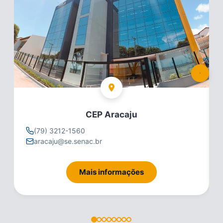
CEP Aracaju
(79) 3212-1560
aracaju@se.senac.br
Mais informações