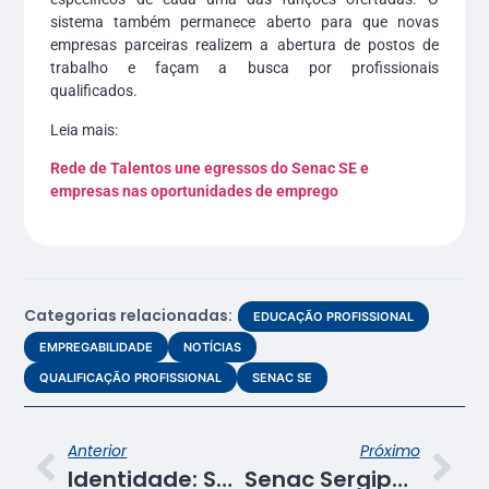
sistema também permanece aberto para que novas
empresas parceiras realizem a abertura de postos de
trabalho e façam a busca por profissionais
qualificados.
Leia mais:
Rede de Talentos une egressos do Senac SE e
empresas nas oportunidades de emprego
Categorias relacionadas:
EDUCAÇÃO PROFISSIONAL
EMPREGABILIDADE
NOTÍCIAS
QUALIFICAÇÃO PROFISSIONAL
SENAC SE
Anterior
Próximo
Identidade: Senac SE apresenta vencedoras do 2º Concurso Gastronômico “Sabores de Sergipe”
Senac Sergipe realiza nivelamento técnico sobre cabelos crespos e cacheados para docentes em Itabaiana