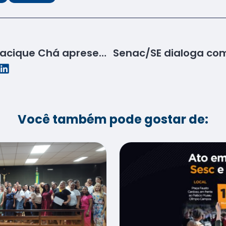
Restaurante Escola Cacique Chá apresenta novos modelos de atendimento e cardápio
Você também pode gostar de: