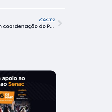
Próximo
Senac/SE dialoga com coordenação do Prêmio Dólmã de Gastronomia