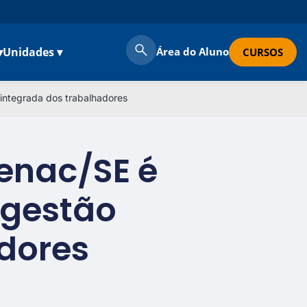
▾
Unidades ▾
Área do Aluno
CURSOS
integrada dos trabalhadores
Senac/SE é
 gestão
dores