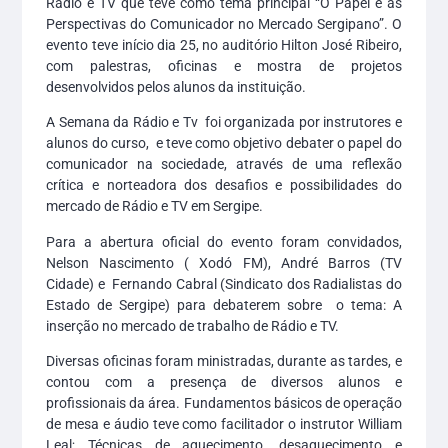
Rádio e TV que teve como tema principal “O Papel e as
Perspectivas do Comunicador no Mercado Sergipano”. O
evento teve início dia 25, no auditório Hilton José Ribeiro,
com palestras, oficinas e mostra de projetos
desenvolvidos pelos alunos da instituição.
A Semana da Rádio e Tv foi organizada por instrutores e
alunos do curso, e teve como objetivo debater o papel do
comunicador na sociedade, através de uma reflexão
crítica e norteadora dos desafios e possibilidades do
mercado de Rádio e TV em Sergipe.
Para a abertura oficial do evento foram convidados,
Nelson Nascimento ( Xodó FM), André Barros (TV
Cidade) e Fernando Cabral (Sindicato dos Radialistas do
Estado de Sergipe) para debaterem sobre o tema: A
inserção no mercado de trabalho de Rádio e TV.
Diversas oficinas foram ministradas, durante as tardes, e
contou com a presença de diversos alunos e
profissionais da área. Fundamentos básicos de operação
de mesa e áudio teve como facilitador o instrutor William
Leal; Técnicas de aquecimento, desaquecimento e