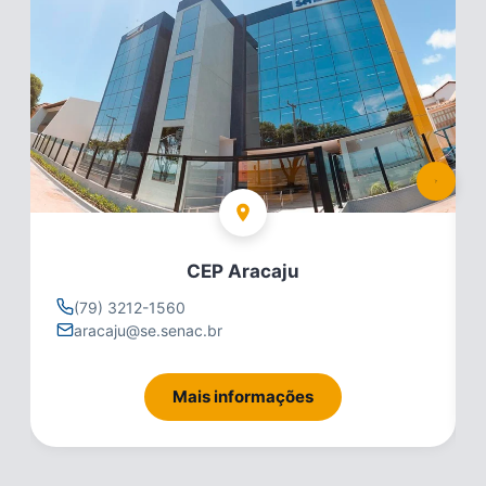
CEP Aracaju
(79) 3212-1560
aracaju@se.senac.br
Mais informações