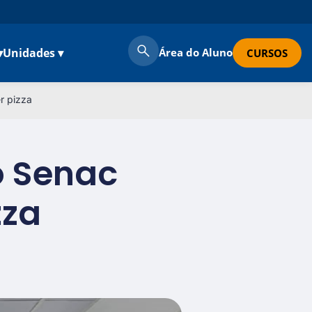
▾
Unidades ▾
Área do Aluno
CURSOS
r pizza
o Senac
zza