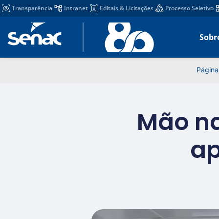
Transparência
Intranet
Editais & Licitações
Processo Seletivo
Sobr
Página 
Mão na
ap