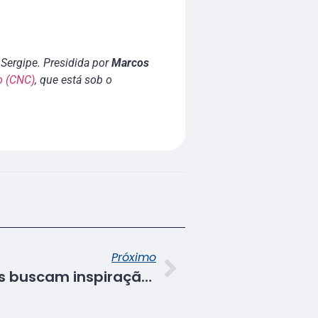
Sergipe. Presidida por
Marcos
o (CNC)
, que está sob o
Próximo
Aprendizagem: alunos buscam inspiração na cultura sergipana em Projeto Integrador