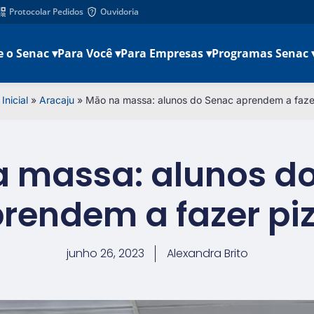
Protocolar Pedidos
Ouvidoria
e o Senac ▾
Para Você ▾
Para Empresas ▾
Programas Senac 
Inicial
»
Aracaju
»
Mão na massa: alunos do Senac aprendem a faze
 massa: alunos d
rendem a fazer pi
junho 26, 2023
Alexandra Brito