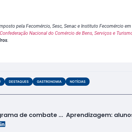
posto pela Fecomércio, Sesc, Senac e Instituto Fecomércio em 
Confederação Nacional do Comércio de Bens, Serviços e Turism
dros
.
U
DESTAQUES
GASTRONOMIA
NOTÍCIAS
PMs falam sobre programa de combate às drogas e à violência para alunos da Aprendizagem do Senac