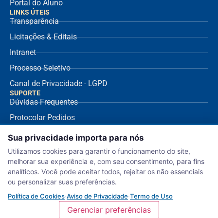
Portal do Aluno
LINKS ÚTEIS
Transparência
Licitações & Editais
Intranet
Processo Seletivo
Canal de Privacidade - LGPD
SUPORTE
Dúvidas Frequentes
Protocolar Pedidos
Envio de NF Fornecedor
Sua privacidade importa para nós
Ouvidoria
Utilizamos cookies para garantir o funcionamento do site,
melhorar sua experiência e, com seu consentimento, para fins
Aviso de Privacidade
analíticos. Você pode aceitar todos, rejeitar os não essenciais
Termo de Uso
ou personalizar suas preferências.
Política de Cookies
Política de Cookies
·
Aviso de Privacidade
·
Termo de Uso
Gerenciar preferências