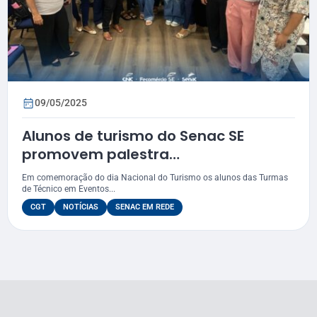
09/05/2025
Alunos de turismo do Senac SE
promovem palestra
“Sustentabilidade: a inovação entre
Em comemoração do dia Nacional do Turismo os alunos das Turmas
Eventos e Turismo”
de Técnico em Eventos...
CGT
NOTÍCIAS
SENAC EM REDE