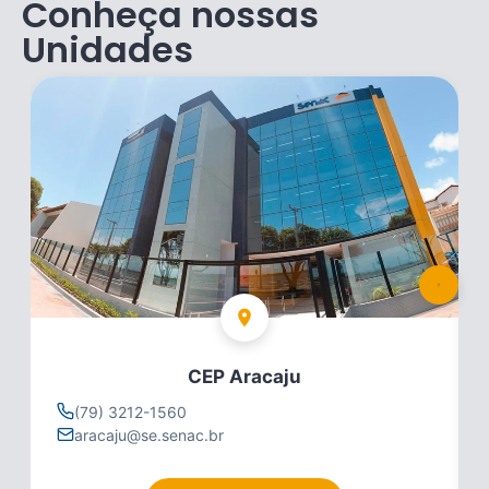
Conheça nossas
Unidades
CEP Aracaju
(79) 3212-1560
aracaju@se.senac.br