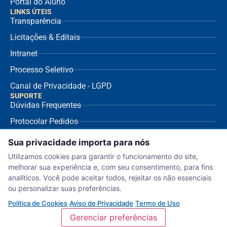
Portal do Aluno
LINKS ÚTEIS
Transparência
Licitações & Editais
Intranet
Processo Seletivo
Canal de Privacidade - LGPD
SUPORTE
Dúvidas Frequentes
Protocolar Pedidos
Envio de NF Fornecedor
Sua privacidade importa para nós
Ouvidoria
Utilizamos cookies para garantir o funcionamento do site,
melhorar sua experiência e, com seu consentimento, para fins
Aviso de Privacidade
analíticos. Você pode aceitar todos, rejeitar os não essenciais
Termo de Uso
ou personalizar suas preferências.
Política de Cookies
Política de Cookies
·
Aviso de Privacidade
·
Termo de Uso
Gerenciar preferências