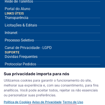
Rede de Talentos
Portal do Aluno
LINKS ÚTEIS
Transparência
Licitações & Editais
Intranet
Processo Seletivo
Canal de Privacidade - LGPD
SUPORTE
Dúvidas Frequentes
Protocolar Pedidos
Envio de NF Fornecedor
Sua privacidade importa para nós
Ouvidoria
Utilizamos cookies para garantir o funcionamento do site,
melhorar sua experiência e, com seu consentimento, para fins
Aviso de Privacidade
analíticos. Você pode aceitar todos, rejeitar os não essenciais
Termo de Uso
ou personalizar suas preferências.
Política de Cookies
Política de Cookies
·
Aviso de Privacidade
·
Termo de Uso