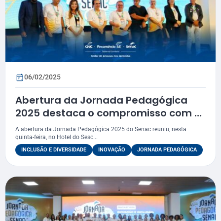
06/02/2025
Abertura da Jornada Pedagógica
2025 destaca o compromisso com a
inovação e a inclusão
A abertura da Jornada Pedagógica 2025 do Senac reuniu, nesta
quinta-feira, no Hotel do Sesc...
INCLUSÃO E DIVERSIDADE
INOVAÇÃO
JORNADA PEDAGÓGICA