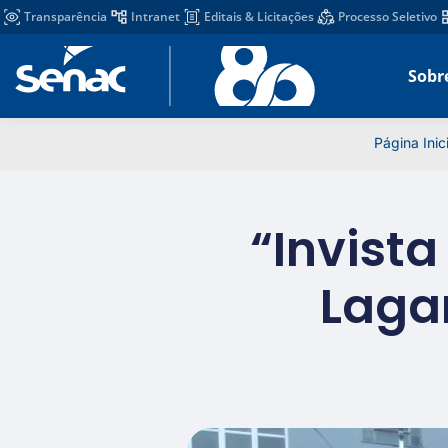
Transparência
Intranet
Editais & Licitações
Processo Seletivo
Sobr
Página Inici
“Invist
Lagar