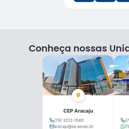
Conheça nossas Uni
CEP Aracaju
(79) 3212-1560
(
aracaju@se.senac.br
7