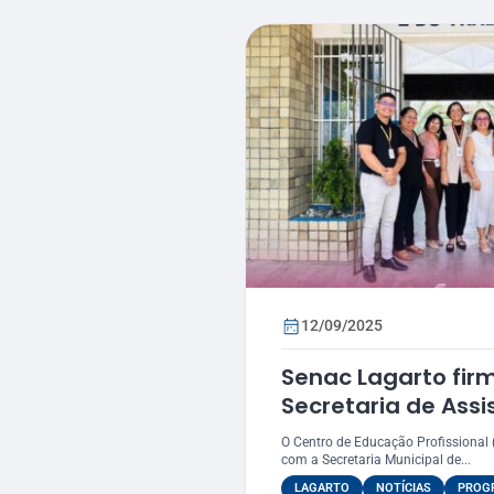
12/09/2025
Senac Lagarto fir
Secretaria de Assi
do Trabalho de B
O Centro de Educação Profissional 
com a Secretaria Municipal de...
LAGARTO
NOTÍCIAS
PROGR