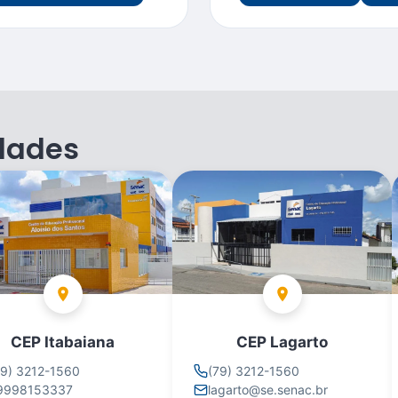
dades
CEP Itabaiana
CEP Lagarto
79) 3212-1560
(79) 3212-1560
9998153337
lagarto@se.senac.br