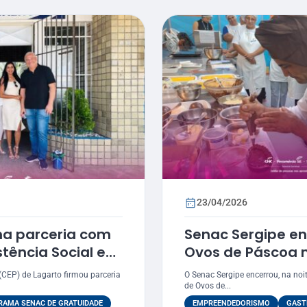
23/04/2026
ma parceria com
Senac Sergipe en
stência Social e
Ovos de Páscoa n
oquim
(CEP) de Lagarto firmou parceria
O Senac Sergipe encerrou, na noit
de Ovos de...
AMA SENAC DE GRATUIDADE
EMPREENDEDORISMO
GAST