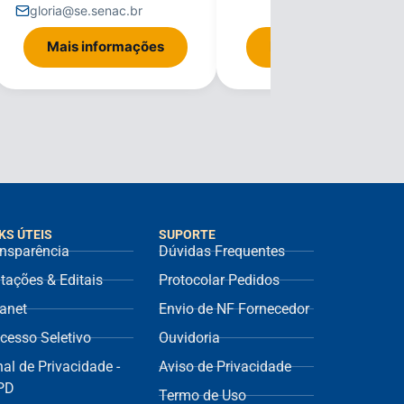
gloria@se.senac.br
Mais informações
Mais informações
KS ÚTEIS
SUPORTE
nsparência
Dúvidas Frequentes
itações & Editais
Protocolar Pedidos
ranet
Envio de NF Fornecedor
cesso Seletivo
Ouvidoria
al de Privacidade -
Aviso de Privacidade
PD
Termo de Uso