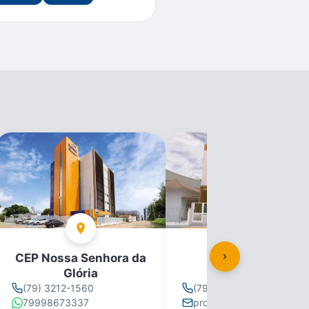
CEP Nossa Senhora da
CEP Propriá
Glória
(79) 3212-1560
(79) 3212-1560
79998673337
propria@se.senac.br