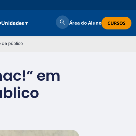
▾
Unidades ▾
Área do Aluno
CURSOS
 de público
nac!” em
úblico