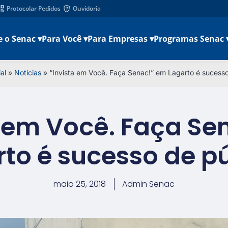
Protocolar Pedidos
Ouvidoria
e o Senac ▾
Para Você ▾
Para Empresas ▾
Programas Senac 
al
»
Notícias
»
“Invista em Você. Faça Senac!” em Lagarto é sucesso
a em Você. Faça Se
to é sucesso de p
maio 25, 2018
Admin Senac