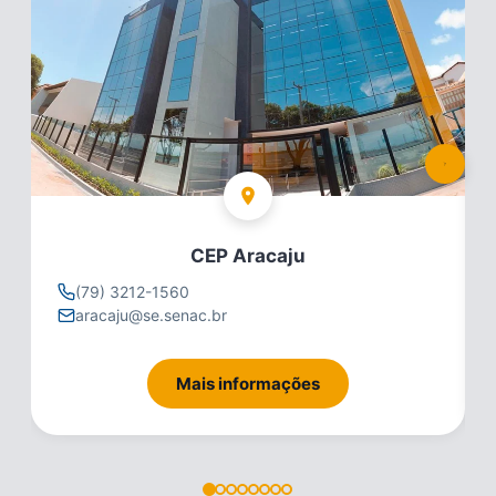
CEP Aracaju
(79) 3212-1560
aracaju@se.senac.br
Mais informações