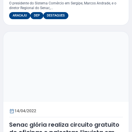
quatro turmas gratuitas em Aracaju
O presidente do Sistema Comércio em Sergipe, Marcos Andrade, e o
diretor Regional do Senac,...
ARACAJU
DEP
DESTAQUES
14/04/2022
Senac glória realiza circuito gratuito