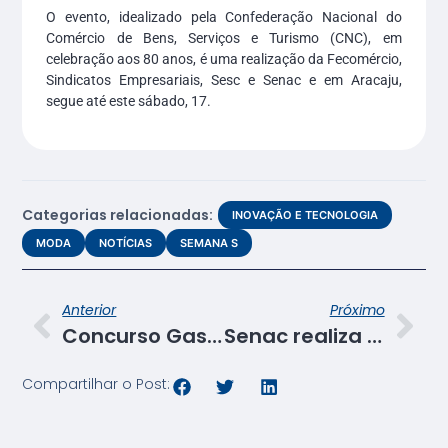
O evento, idealizado pela Confederação Nacional do
Comércio de Bens, Serviços e Turismo (CNC), em
celebração aos 80 anos, é uma realização da Fecomércio,
Sindicatos Empresariais, Sesc e Senac e em Aracaju,
segue até este sábado, 17.
Categorias relacionadas:
INOVAÇÃO E TECNOLOGIA
MODA
NOTÍCIAS
SEMANA S
Anterior
Próximo
Concurso Gastronômico do Senac revela os cinco finalistas
Senac realiza 4.620 atendimentos nos dois dias de Semana S do Comércio
Compartilhar o Post: