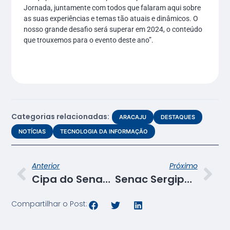
Jornada, juntamente com todos que falaram aqui sobre
as suas experiências e temas tão atuais e dinâmicos. O
nosso grande desafio será superar em 2024, o conteúdo
que trouxemos para o evento deste ano”.
Categorias relacionadas:
ARACAJU
DESTAQUES
NOTÍCIAS
TECNOLOGIA DA INFORMAÇÃO
Anterior
Próximo
Cipa do Senac promove a Semana Interna de Prevenção de Acidentes do Trabalho 2023
Senac Sergipe participa de palestra sobre inovações de diretrizes do Projeto Integrador
Compartilhar o Post: