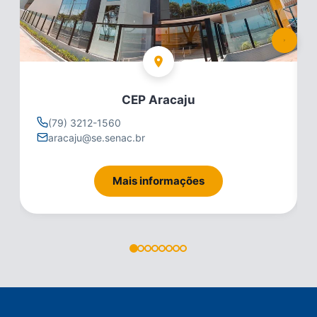
CEP Aracaju
212-1560
(79) 3212-156
u@se.senac.br
79998153337
itabaiana@se.s
Mais informações
M