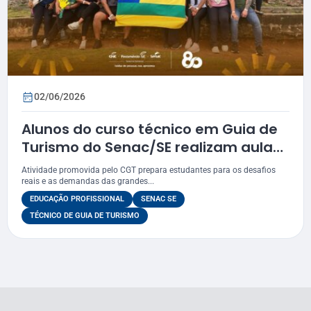
02/06/2026
Alunos do curso técnico em Guia de
Turismo do Senac/SE realizam aula
prática em Salvador (BA)
Atividade promovida pelo CGT prepara estudantes para os desafios
reais e as demandas das grandes...
EDUCAÇÃO PROFISSIONAL
SENAC SE
TÉCNICO DE GUIA DE TURISMO