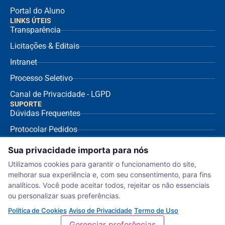
Portal do Aluno
LINKS ÚTEIS
Transparência
Licitações & Editais
Intranet
Processo Seletivo
Canal de Privacidade - LGPD
SUPORTE
Dúvidas Frequentes
Protocolar Pedidos
Envio de NF Fornecedor
Sua privacidade importa para nós
Ouvidoria
Utilizamos cookies para garantir o funcionamento do site,
melhorar sua experiência e, com seu consentimento, para fins
Aviso de Privacidade
analíticos. Você pode aceitar todos, rejeitar os não essenciais
Termo de Uso
ou personalizar suas preferências.
Política de Cookies
Política de Cookies
·
Aviso de Privacidade
·
Termo de Uso
Gerenciar preferências