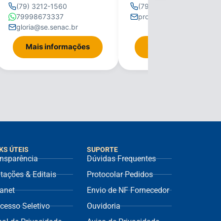
(79) 3212-1560
(79) 3212-1560
79998673337
propria@se.senac.br
gloria@se.senac.br
Mais informações
Mais informações
KS ÚTEIS
SUPORTE
nsparência
Dúvidas Frequentes
itações & Editais
Protocolar Pedidos
ranet
Envio de NF Fornecedor
cesso Seletivo
Ouvidoria