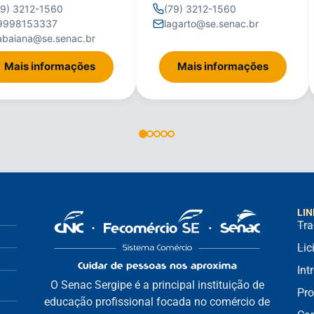
79) 3212-1560
(79) 3212-1560
9998153337
lagarto@se.senac.br
tabaiana@se.senac.br
Mais informações
Mais informações
LIN
Tra
Lic
Int
O Senac Sergipe é a principal instituição de
Pro
educação profissional focada no comércio de