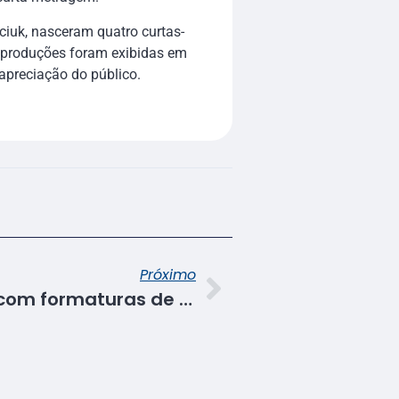
iuk, nasceram quatro curtas-
s produções foram exibidas em
apreciação do público.
Próximo
Senac encerra o ano com formaturas de cursos técnicos