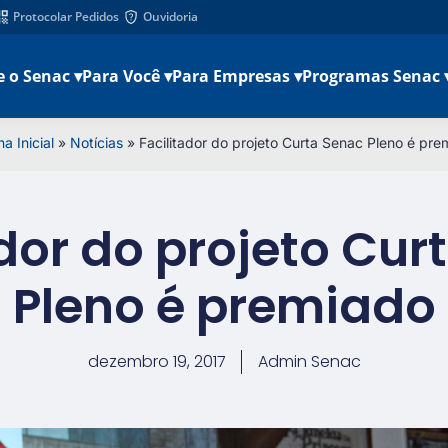
Protocolar Pedidos
Ouvidoria
e o Senac ▾
Para Você ▾
Para Empresas ▾
Programas Senac 
a Inicial
»
Notícias
»
Facilitador do projeto Curta Senac Pleno é pre
ador do projeto Cur
Pleno é premiado
dezembro 19, 2017
Admin Senac