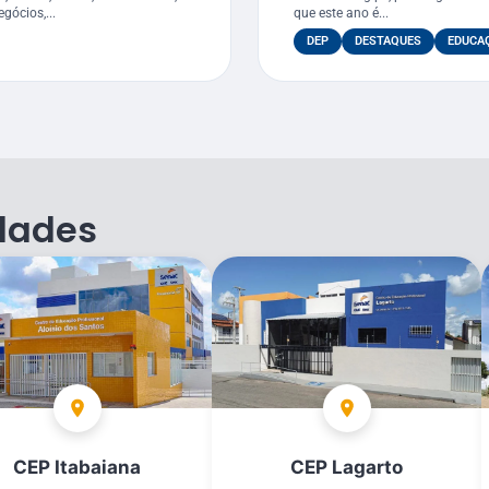
gócios,...
que este ano é...
DEP
DESTAQUES
EDUCA
dades
CEP Itabaiana
CEP Lagarto