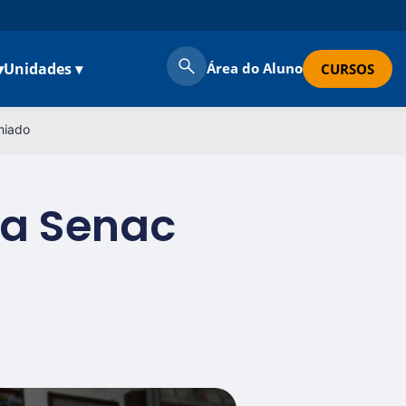
▾
Unidades ▾
Área do Aluno
CURSOS
miado
ta Senac