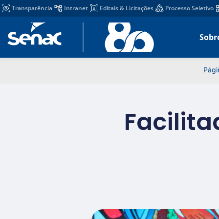
Transparência
Intranet
Editais & Licitações
Processo Seletivo
Sobr
Págin
Facilit