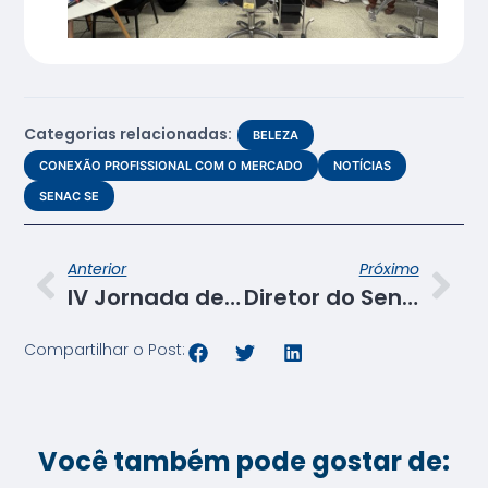
Categorias relacionadas:
BELEZA
CONEXÃO PROFISSIONAL COM O MERCADO
NOTÍCIAS
SENAC SE
Anterior
Próximo
IV Jornada de Tecnologia da Informação aborda as transformações da IA no ambiente educacional
Diretor do Senac Sergipe reúne-se com assessor executivo do Departamento Nacional
Compartilhar o Post:
Você também pode gostar de: