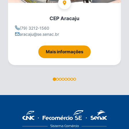
CEP Aracaju
(79) 3212-1560
aracaju@se.senac.br
Mais informações