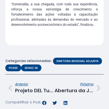
“Esmeralda, a sua chegada, com toda sua experiência,
reforça a nossa estratégia de crescimento e
fortalecimento das ações voltadas à capacitação
profissional, alinhadas às demandas do mercado e ao
desenvolvimento socioeconômico do estado”, finalizou.
Categorias relacionadas:
DIRETORIA REGIONAL ADJUNTA
POSSE
SENAC SE
Anterior
Próximo
Projeto DEL Turismo é apresentado aos representantes do Vai Turismo em Sergipe
Abertura da Jornada Pedagógica 2025 destaca o compromisso com a inovação e a inclusão
Compartilhar o Post: