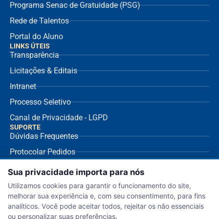
Programa Senac de Gratuidade (PSG)
Rede de Talentos
Portal do Aluno
LINKS ÚTEIS
Transparência
Licitações & Editais
Intranet
Processo Seletivo
Canal de Privacidade - LGPD
SUPORTE
Dúvidas Frequentes
Protocolar Pedidos
Envio de NF Fornecedor
Sua privacidade importa para nós
Ouvidoria
Utilizamos cookies para garantir o funcionamento do site,
melhorar sua experiência e, com seu consentimento, para fins
Aviso de Privacidade
analíticos. Você pode aceitar todos, rejeitar os não essenciais
Termo de Uso
ou personalizar suas preferências.