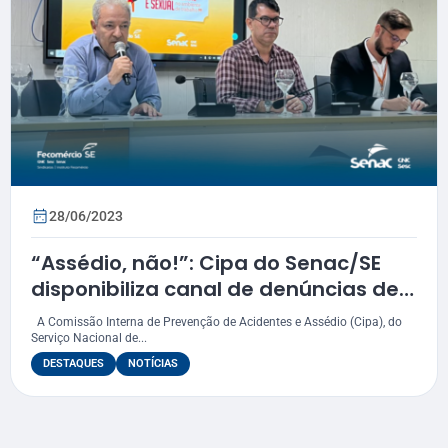
28/06/2023
“Assédio, não!”: Cipa do Senac/SE
disponibiliza canal de denúncias de
assédio no ambiente de trabalho
A Comissão Interna de Prevenção de Acidentes e Assédio (Cipa), do
Serviço Nacional de...
DESTAQUES
NOTÍCIAS