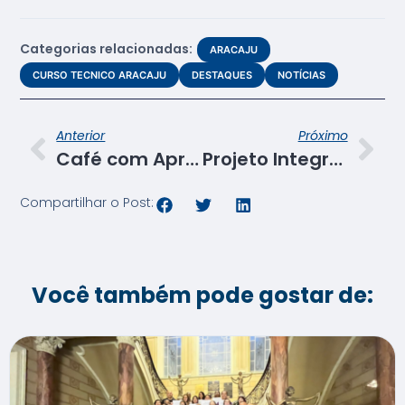
Categorias relacionadas:
ARACAJU
CURSO TECNICO ARACAJU
DESTAQUES
NOTÍCIAS
Anterior
Próximo
Café com Aprendizagem destaca o alcance social do Jovem Aprendiz
Projeto Integrador “Coragem de ser mulher” apresenta exposição de Moda no Shopping Riomar
Compartilhar o Post:
Você também pode gostar de: