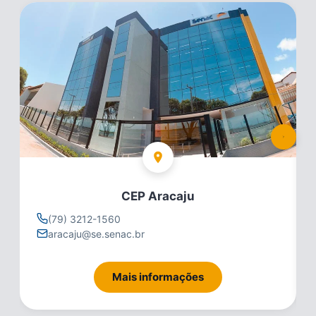
CEP Aracaju
(79) 3212-1560
aracaju@se.senac.br
Mais informações