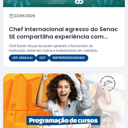
23/06/2026
Chef internacional egresso do Senac
SE compartilha experiência com
alunos de auxiliar de cozinha
Chef Danilo Souza foi jovem aprendiz e funcionário da
instituição, reside em Lisboa e é especialista em culinária...
CEP ARACAJU
CGT
EMPREENDEDORISMO