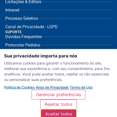
Licitações & Editais
Intranet
Processo Seletivo
Canal de Privacidade - LGPD
SUPORTE
Dúvidas Frequentes
Protocolar Pedidos
Envio de NF Fornecedor
Sua privacidade importa para nós
Ouvidoria
Utilizamos cookies para garantir o funcionamento do site,
melhorar sua experiência e, com seu consentimento, para fins
Aviso de Privacidade
analíticos. Você pode aceitar todos, rejeitar os não essenciais
Termo de Uso
ou personalizar suas preferências.
Política de Cookies
Política de Cookies
·
Aviso de Privacidade
·
Termo de Uso
Gerenciar preferências
Rejeitar todos
Serviço Nacional de Aprendizagem Comercial – Departamento Regional de
Aceitar todos
Sergipe. (c) 2018 | NCME |
Política de Privacidade