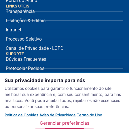
Portal do Aluno
LINKS ÚTEIS
Transparência
Licitações & Editais
Intranet
Processo Seletivo
Canal de Privacidade - LGPD
SUPORTE
Dúvidas Frequentes
Protocolar Pedidos
Envio de NF Fornecedor
Sua privacidade importa para nós
Ouvidoria
Utilizamos cookies para garantir o funcionamento do site,
melhorar sua experiência e, com seu consentimento, para fins
Aviso de Privacidade
analíticos. Você pode aceitar todos, rejeitar os não essenciais
Termo de Uso
ou personalizar suas preferências.
Política de Cookies
Política de Cookies
·
Aviso de Privacidade
·
Termo de Uso
Gerenciar preferências