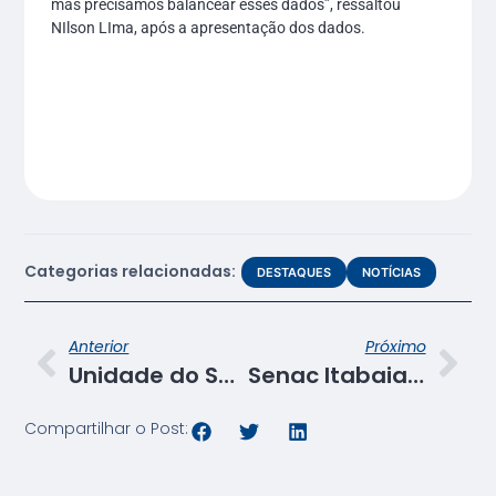
mas precisamos balancear esses dados”, ressaltou
NIlson LIma, após a apresentação dos dados.
Categorias relacionadas:
DESTAQUES
NOTÍCIAS
Anterior
Próximo
Unidade do Senac em Aracaju ganha moderno Laboratório de Moda
Senac Itabaiana promove noite de homenagens
Compartilhar o Post: