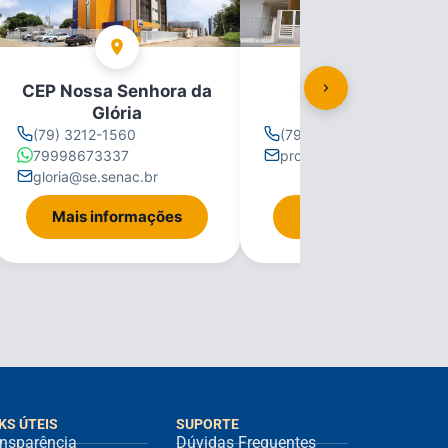
CEP Nossa Senhora da
CEP Propriá
Glória
(79) 3212-1560
(79) 3212-1560
79998673337
propria@se.senac.br
gloria@se.senac.br
Mais informações
Mais informações
KS ÚTEIS
SUPORTE
nsparência
Dúvidas Frequentes