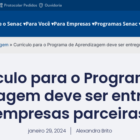
Protocolar Pedidos
Ouvidoria
e o Senac ▾
Para Você ▾
Para Empresas ▾
Programas Senac 
agem
»
Currículo para o Programa de Aprendizagem deve ser entreg
culo para o Progr
agem deve ser ent
empresas parceira
janeiro 29, 2024
Alexandra Brito