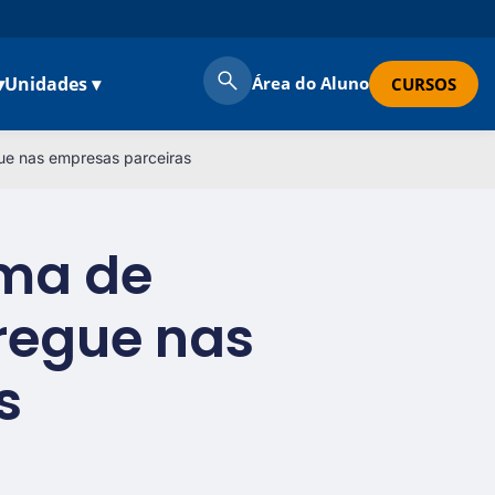
▾
Unidades ▾
Área do Aluno
CURSOS
ue nas empresas parceiras
ama de
regue nas
s