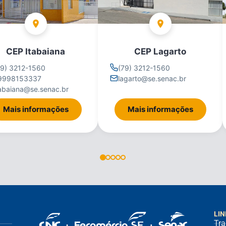
CEP Itabaiana
CEP Lagarto
79) 3212-1560
(79) 3212-1560
9998153337
lagarto@se.senac.br
tabaiana@se.senac.br
Mais informações
Mais informações
LIN
Tra