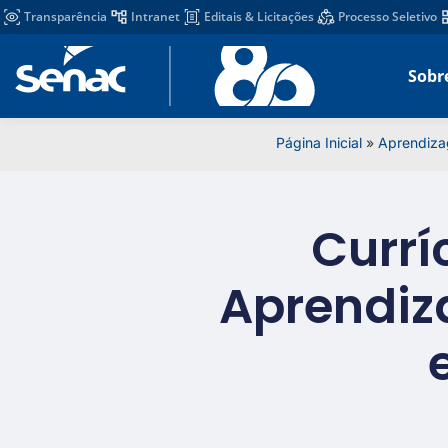
Transparência
Intranet
Editais & Licitações
Processo Seletivo
Sobr
Página Inicial
»
Aprendiz
Currí
Aprendiz