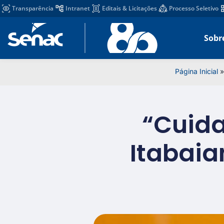
Transparência
Intranet
Editais & Licitações
Processo Seletivo
Sobr
Página Inicial
“Cuida
Itabaia