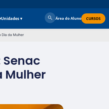
▾
Unidades ▾
Área do Aluno
CURSOS
o Dia da Mulher
: Senac
a Mulher