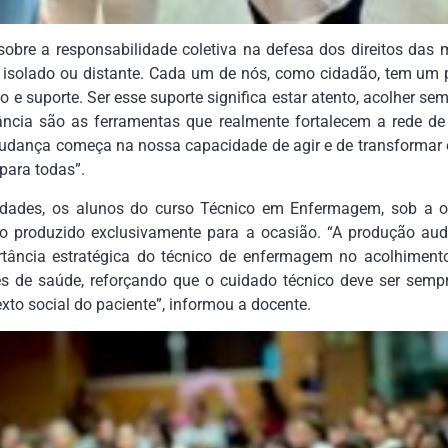
sobre a responsabilidade coletiva na defesa dos direitos da
 isolado ou distante. Cada um de nós, como cidadão, tem um p
e suporte. Ser esse suporte significa estar atento, acolher sem
lância são as ferramentas que realmente fortalecem a rede d
udança começa na nossa capacidade de agir e de transformar
para todas”.
dades, os alunos do curso Técnico em Enfermagem, sob a or
 produzido exclusivamente para a ocasião. “A produção audi
rtância estratégica do técnico de enfermagem no acolhiment
es de saúde, reforçando que o cuidado técnico deve ser se
to social do paciente”, informou a docente.