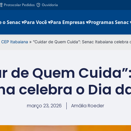
Protocolar Pedidos
Ouvidoria
e o Senac ▾
Para Você ▾
Para Empresas ▾
Programas Senac 
»
CEP Itabaiana
»
“Cuidar de Quem Cuida”: Senac Itabaiana celebra 
r de Quem Cuida”
na celebra o Dia d
março 23, 2026
Amália Roeder