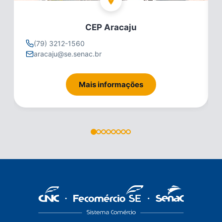
CEP Aracaju
(79) 3212-1560
aracaju@se.senac.br
Mais informações