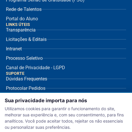
Rede de Talentos
Portal do Aluno
LINKS ÚTEIS
Transparência
Licitações & Editais
Intranet
Processo Seletivo
Canal de Privacidade - LGPD
SUPORTE
Dúvidas Frequentes
Protocolar Pedidos
Envio de NF Fornecedor
Sua privacidade importa para nós
Ouvidoria
Utilizamos cookies para garantir o funcionamento do site,
melhorar sua experiência e, com seu consentimento, para fins
Aviso de Privacidade
analíticos. Você pode aceitar todos, rejeitar os não essenciais
Termo de Uso
ou personalizar suas preferências.