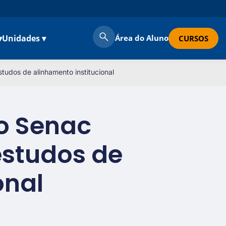
▾
Unidades ▾
Área do Aluno
CURSOS
tudos de alinhamento institucional
o Senac
estudos de
onal