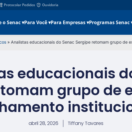
Protocolar Pedidos
Ouvidoria
e o Senac ▾
Para Você ▾
Para Empresas ▾
Programas Senac 
cos
»
Analistas educacionais do Senac Sergipe retomam grupo de es
tas educacionais d
etomam grupo de 
nhamento instituci
abril 28, 2026
Tiffany Tavares