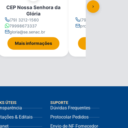
CEP Nossa Senhora da
CEP Propriá
Glória
(79) 3212-1560
(79) 3212-1560
79998673337
propria@se.senac.br
gloria@se.senac.br
Mais informações
Mais informações
KS ÚTEIS
SUPORTE
nsparência
Dúvidas Frequentes
itações & Editais
Protocolar Pedidos
ranet
Envio de NF Fornecedor