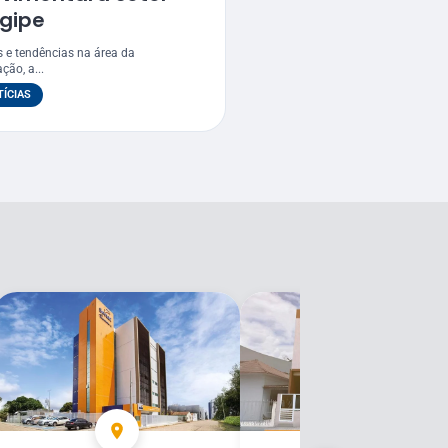
rgipe
s e tendências na área da
ão, a...
ÍCIAS