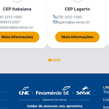
CEP Itabaiana
CEP Lagarto
79) 3212-1560
(79) 3212-1560
9998153337
lagarto@se.senac.br
tabaiana@se.senac.br
Mais informações
Mais informações
LIN
Tra
Lic
Int