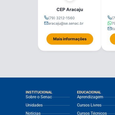
CEP Aracaju
(79) 3212-1560
(
aracaju@se.senac.br
7
i
Mais informações
INSTITUCIONAL
EDUCACIONAL
Sobre o Senac
Aprendizagem
Unidades
Cursos Livres
Notícias
Cursos Técnicos