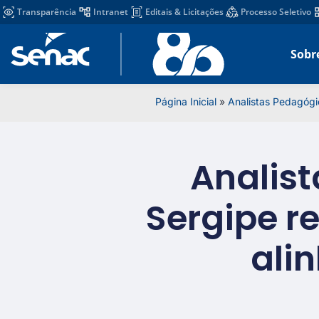
Transparência
Intranet
Editais & Licitações
Processo Seletivo
Sobr
Página Inicial
»
Analistas Pedagógi
Analis
Sergipe r
ali