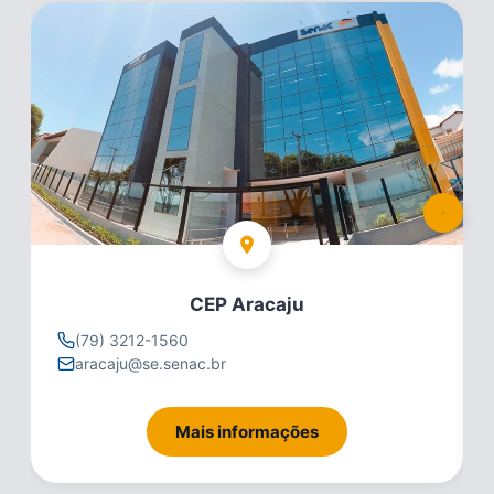
CEP Aracaju
(79) 3212-1560
aracaju@se.senac.br
Mais informações