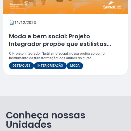
11/12/2023
Moda e bem social: Projeto
Integrador propõe que estilistas
tenham voz ativa para causas
O Projeto Integrador “Estilismo social, nossa profissão como
sociais
instrumento de transformação” dos alunos do curso...
DESTAQUES
INTERIORIZAÇÃO
MODA
Conheça nossas
Unidades