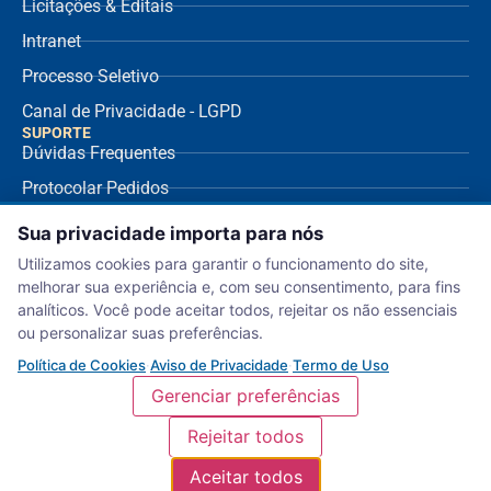
Licitações & Editais
Intranet
Processo Seletivo
Canal de Privacidade - LGPD
SUPORTE
Dúvidas Frequentes
Protocolar Pedidos
Envio de NF Fornecedor
Sua privacidade importa para nós
Ouvidoria
Utilizamos cookies para garantir o funcionamento do site,
melhorar sua experiência e, com seu consentimento, para fins
Aviso de Privacidade
analíticos. Você pode aceitar todos, rejeitar os não essenciais
Termo de Uso
ou personalizar suas preferências.
Política de Cookies
Política de Cookies
·
Aviso de Privacidade
·
Termo de Uso
Gerenciar preferências
Rejeitar todos
Serviço Nacional de Aprendizagem Comercial – Departamento Regional de
Aceitar todos
Sergipe. (c) 2018 | NCME |
Política de Privacidade