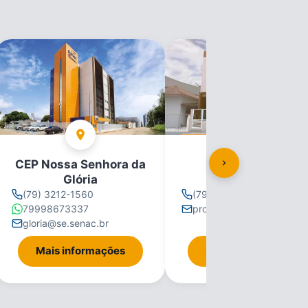
CEP Nossa Senhora da
CEP Propriá
Glória
(79) 3212-1560
(79) 3212-1560
79998673337
propria@se.senac.br
gloria@se.senac.br
Mais informações
Mais informações