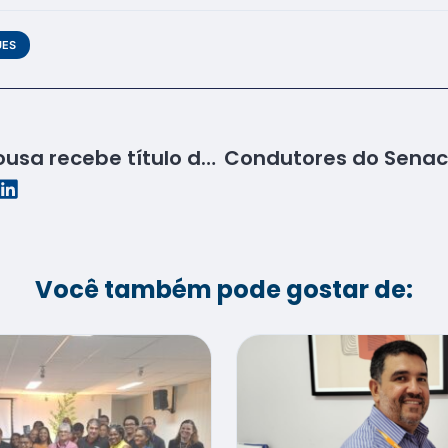
UES
Professor Valter de Sousa recebe título de cidadania sergipana
Você também pode gostar de: