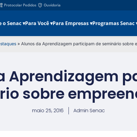
Protocolar Pedidos
Ouvidoria
e o Senac ▾
Para Você ▾
Para Empresas ▾
Programas Senac 
staques
»
Alunos da Aprendizagem participam de seminário sobre
a Aprendizagem p
rio sobre empree
maio 25, 2016
Admin Senac