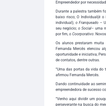
Empreendedor por necessidade:
Durante a palestra também f
baixo risco; O Individual(é
individual);
o Franqueado
– Um
seu negócio;
o Social
– uma no
por fim,
o Coorporativo
: Novos
Os alunos prestaram muita a
Fernanda Mercês elencou al
oportunidade e iniciativa; Pe
de contatos, dentre outras.
“Uma das portas da vida do t
afirmou Fernanda Mercês.
Dando continuidade ao seminá
empreendedora de sucesso con
“Venho aqui dividir um pouq
perseverante na busca do me