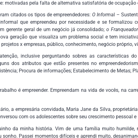
 motivadas pela falta de alternativa satisfatória de ocupação 
oram citados os tipos de empreendedores:
O Inform
al – Sustent
 o informal que empreendeu por necessidade e se formalizo
 gerente geral de um negócio já consolidado;
o Franqueador
va geração que visualiza um problema social e tem iniciativa 
 projetos x empresas, público, conhecimento, negócio próprio, vis
tenção, inclusive perguntando sobres as características do
guns dos atributos que estão presentes no empreendedoris
rsistência; Procura de informações; Estabelecimento de Metas; 
rabalho é empreender. Empreendam na vida de vocês, na carrei
rio, a empresária convidada, Maria Jane da Silva, proprietári
versou com os adolescentes sobre seu crescimento pessoal e p
uinho da minha história. Vim de uma família muito humilde, 
u sonho. Passei momentos difíceis e aprendi muito, desanim