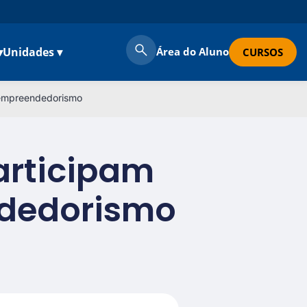
▾
Unidades ▾
Área do Aluno
CURSOS
 empreendedorismo
articipam
ndedorismo