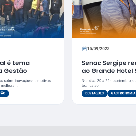
15/09/2023
cial é tema
Senac Sergipe rea
da Gestão
ao Grande Hotel
Campos do Jord
s sobre inovações disruptivas,
Nos dias 20 a 22 de setembro, o 
 melhorar...
técnica ao...
TÃO
DESTAQUES
GASTRONOMIA