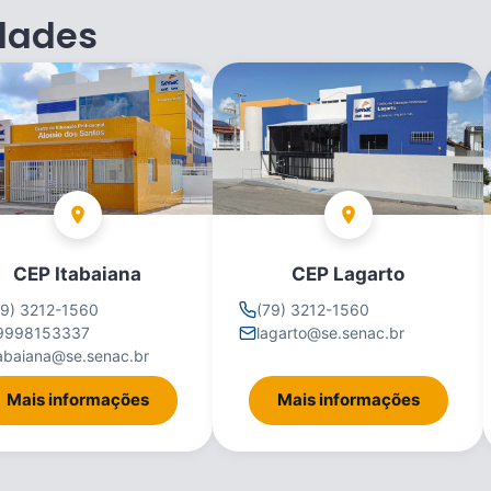
dades
CEP Itabaiana
CEP Lagarto
79) 3212-1560
(79) 3212-1560
9998153337
lagarto@se.senac.br
tabaiana@se.senac.br
Mais informações
Mais informações