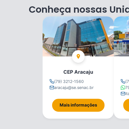
Conheça nossas Uni
CEP Aracaju
(79) 3212-1560
(
aracaju@se.senac.br
7
i
Mais informações