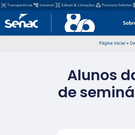
Transparência
Intranet
Editais & Licitações
Processo Seletivo
Sobr
Página Inicial
»
De
Alunos d
de seminá