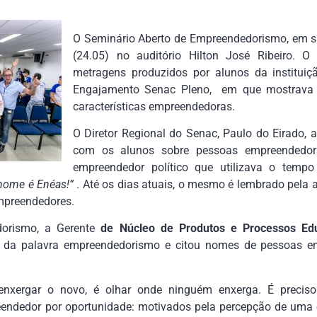
O Seminário Aberto de Empreendedorismo, em s
(24.05) no auditório Hilton José Ribeiro. O 
metragens produzidos por alunos da instituiç
Engajamento Senac Pleno, em que mostrava s
características empreendedoras.
O Diretor Regional do Senac, Paulo do Eirado, 
com os alunos sobre pessoas empreendedo
empreendedor político que utilizava o temp
nome é Enéas!”
. Até os dias atuais, o mesmo é lembrado pela 
mpreendedores.
dorismo, a Gerente
de Núcleo de Produtos e Processos Edu
do da palavra empreendedorismo e citou nomes de pessoas 
enxergar o novo, é olhar onde ninguém enxerga. É precis
eendedor por oportunidade: motivados pela percepção de uma 