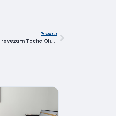
Próximo
Condutores do Senac revezam Tocha Olímpica