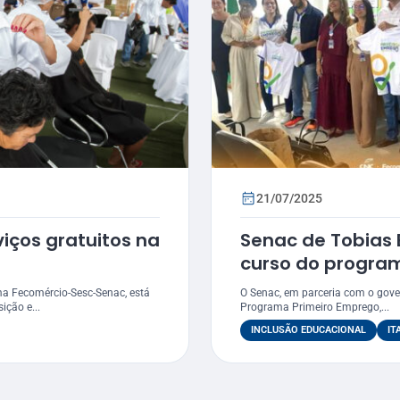
21/07/2025
iços gratuitos na
Senac de Tobias B
curso do program
Emprego em Itab
ma Fecomércio-Sesc-Senac, está
O Senac, em parceria com o gove
na trilha de cost
ção e...
Programa Primeiro Emprego,...
INCLUSÃO EDUCACIONAL
IT