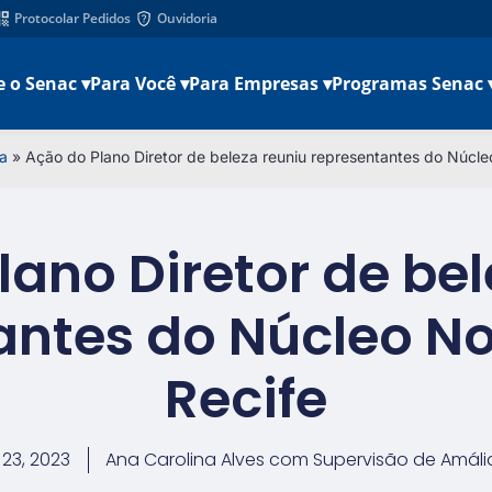
Protocolar Pedidos
Ouvidoria
e o Senac ▾
Para Você ▾
Para Empresas ▾
Programas Senac 
a
»
Ação do Plano Diretor de beleza reuniu representantes do Núcl
lano Diretor de bel
antes do Núcleo N
Recife
23, 2023
Ana Carolina Alves com Supervisão de Amáli