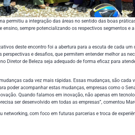
a permitiu a integração das áreas no sentido das boas prática
e ensino, sempre potencializando os respectivos segmentos e 
ativos deste encontro foi a abertura para a escuta de cada um
 perspectivas e desafios, que permitem entender melhor as ne
lano Diretor de Beleza seja adequado de forma eficaz para ate
udanças cada vez mais rápidas. Essas mudanças, são cada ve
 Para poder acompanhar estas mudanças, empresas como o Sena
inovação. Quando falamos em inovação, não apenas em tecnolo
e precisa ser desenvolvido em todas as empresas”, comentou Ma
iu networking, com foco em futuras parcerias e troca de experiên