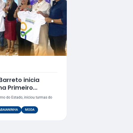
arreto inicia
a Primeiro
aianinha com foco
rno do Estado, iniciou turmas do
ura
ABAIANINHA
MODA