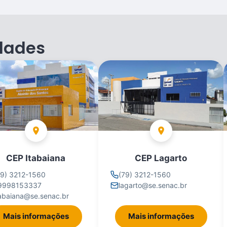
dades
CEP Itabaiana
CEP Lagarto
79) 3212-1560
(79) 3212-1560
9998153337
lagarto@se.senac.br
tabaiana@se.senac.br
Mais informações
Mais informações