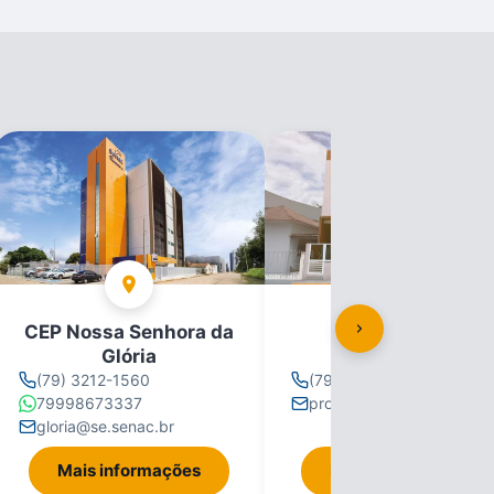
CEP Nossa Senhora da
CEP Propriá
Glória
(79) 3212-1560
(79) 3212-1560
79998673337
propria@se.senac.br
gloria@se.senac.br
Mais informações
Mais informações