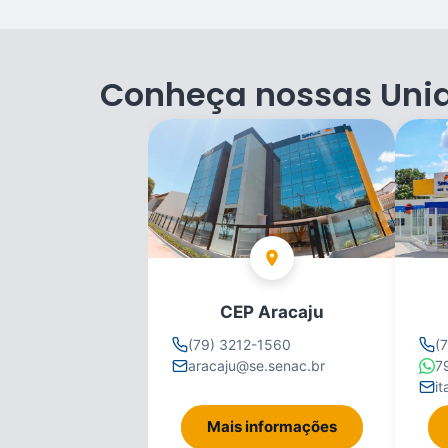
Conheça nossas Uni
CEP Aracaju
(79) 3212-1560
(
aracaju@se.senac.br
7
i
Mais informações