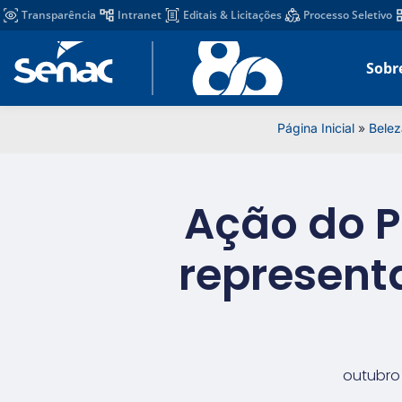
Transparência
Intranet
Editais & Licitações
Processo Seletivo
Sobr
Página Inicial
»
Belez
Ação do P
represent
outubro 