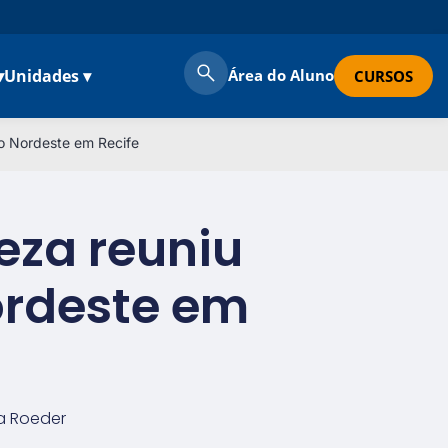
▾
Unidades ▾
Área do Aluno
CURSOS
eo Nordeste em Recife
eza reuniu
ordeste em
a Roeder