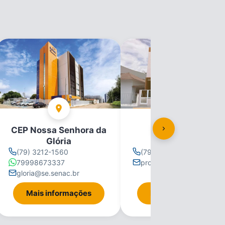
CEP Nossa Senhora da
CEP Propriá
Glória
(79) 3212-1560
(79) 3212-1560
79998673337
propria@se.senac.br
gloria@se.senac.br
Mais informações
Mais informações