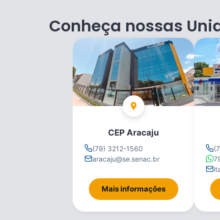
Conheça nossas Uni
CEP Aracaju
(79) 3212-1560
(
aracaju@se.senac.br
7
i
Mais informações