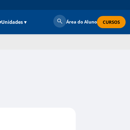
▾
Unidades ▾
Área do Aluno
CURSOS