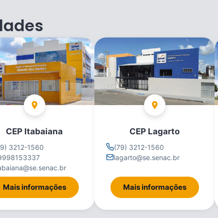
dades
CEP Itabaiana
CEP Lagarto
79) 3212-1560
(79) 3212-1560
9998153337
lagarto@se.senac.br
tabaiana@se.senac.br
Mais informações
Mais informações